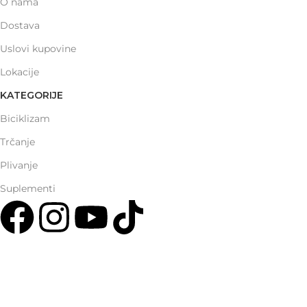
O nama
Dostava
Uslovi kupovine
Lokacije
KATEGORIJE
Biciklizam
Trčanje
Plivanje
Suplementi
Multisport Shop & Cafe Podgorica
Henrika Angela 7
podgorica@mamayer.com
+38267999475