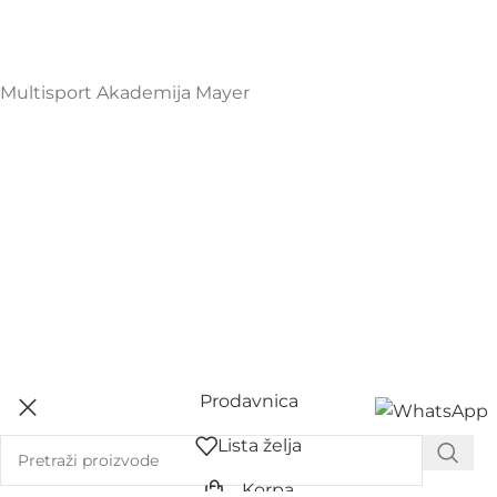
Mayer Sports Co. d.o.o
PIB: 03648290
Multisport Akademija Mayer
Prodavnica
Lista želja
Korpa