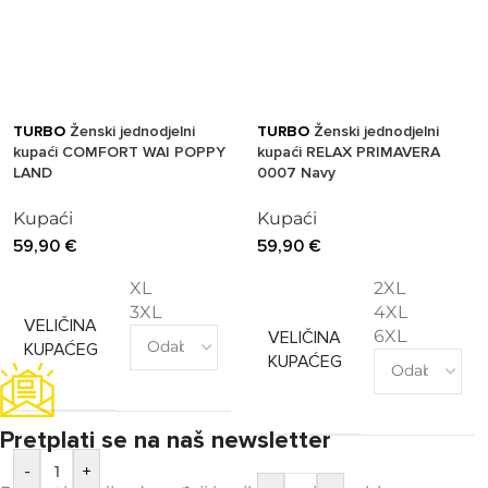
TURBO
Ženski jednodjelni
TURBO
Ženski jednodjelni
kupaći COMFORT WAI POPPY
kupaći RELAX PRIMAVERA
LAND
0007 Navy
Kupaći
Kupaći
59,90
€
59,90
€
XL
2XL
3XL
4XL
VELIČINA
6XL
VELIČINA
KUPAĆEG
KUPAĆEG
Pretplati se na naš newsletter
-
+