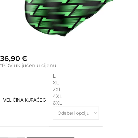
36,90
€
*PDV uključen u cijenu
L
XL
2XL
4XL
VELIČINA KUPAĆEG
6XL