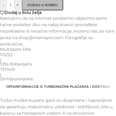
-
+
DODAJ U KORPU
Dodaj u listu želja
Nastojimo da na internet prodavnici objavimo samo
tačne podatke. Ako na našoj stranici pronađete
neprikladne ili netačne informacije, molimo Vas da nam
javite na shop@mamayer.com. Fotografije su
simbolične.
Multisport šifra:
115222
|
Šifra dobavljača:
7317491
|
Zemlja porijekla:
OPIS
INFORMACIJE O TURBO
NAČINI PLAĆANJA I DOSTAVA
Turbo muške kupaće gaće su dizajnirane i napravljene
da garantuju maksimalnu udobnost i izdržljivost, bilo u
bazenu sa hlorisanom vodom ili na otvorenim