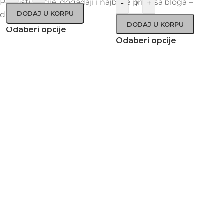
Popusti, akcije, događaji i najbolje priče sa bloga –
-
+
DODAJ U KORPU
direktno u vaš inbox!
DODAJ U KORPU
Odaberi opcije
Odaberi opcije