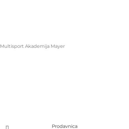
Henrika Angela 7
podgorica@mamayer.com
+38267999475
Mayer Sports Co. d.o.o
PIB: 03648290
Multisport Akademija Mayer
Prodavnica