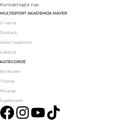
Kontaktirajte nas
MULTISPORT AKADEMIJA MAYER
O nama
Dostava
Uslovi kupovine
Lokacije
KATEGORIJE
Biciklizam
Trčanje
Plivanje
Suplementi
Multisport Shop & Cafe Podgorica