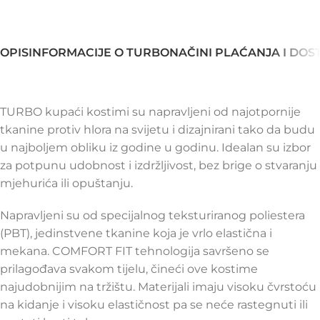
OPIS
INFORMACIJE O TURBO
NAČINI PLAĆANJA I DOS
TURBO kupaći kostimi su napravljeni od najotpornije
tkanine protiv hlora na svijetu i dizajnirani tako da budu
u najboljem obliku iz godine u godinu. Idealan su izbor
za potpunu udobnost i izdržljivost, bez brige o stvaranju
mjehurića ili opuštanju.
Napravljeni su od specijalnog teksturiranog poliestera
(PBT), jedinstvene tkanine koja je vrlo elastična i
mekana. COMFORT FIT tehnologija savršeno se
prilagođava svakom tijelu, čineći ove kostime
najudobnijim na tržištu. Materijali imaju visoku čvrstoću
na kidanje i visoku elastičnost pa se neće rastegnuti ili