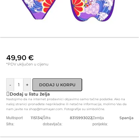
49,90
€
*PDV uključen u cijenu
-
+
DODAJ U KORPU
Dodaj u listu želja
Nastojimo da na internet prodavnici objavimo samo tačne podatke. Ako na
našoj stranici pronađete neprikladne ili netačne informacije, molimo Vas da
nam javite na shop@mamayer.com. Fotografije su simbolične.
115134
8315993022
Spanija
Multisport
|
Šifra
|
Zemlja
šifra:
dobavljača:
porijekla: