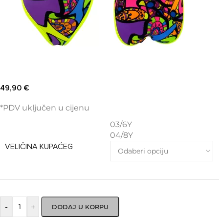
49,90
€
*PDV uključen u cijenu
03/6Y
04/8Y
VELIČINA KUPAĆEG
-
+
DODAJ U KORPU