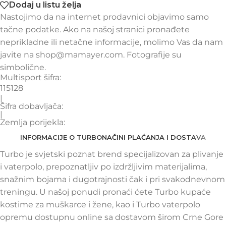
Dodaj u listu želja
Nastojimo da na internet prodavnici objavimo samo
tačne podatke. Ako na našoj stranici pronađete
neprikladne ili netačne informacije, molimo Vas da nam
javite na shop@mamayer.com. Fotografije su
simbolične.
Multisport šifra:
115128
|
Šifra dobavljača:
|
Zemlja porijekla:
INFORMACIJE O TURBO
NAČINI PLAĆANJA I DOSTAVA
Turbo je svjetski poznat brend specijalizovan za plivanje
i vaterpolo, prepoznatljiv po izdržljivim materijalima,
snažnim bojama i dugotrajnosti čak i pri svakodnevnom
treningu. U našoj ponudi pronaći ćete Turbo kupaće
kostime za muškarce i žene, kao i Turbo vaterpolo
opremu dostupnu online sa dostavom širom Crne Gore