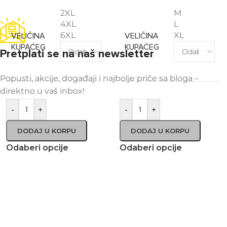
2XL
M
4XL
L
6XL
XL
VELIČINA
VELIČINA
KUPAĆEG
KUPAĆEG
Pretplati se na naš newsletter
Popusti, akcije, događaji i najbolje priče sa bloga –
direktno u vaš inbox!
-
+
-
+
DODAJ U KORPU
DODAJ U KORPU
Odaberi opcije
Odaberi opcije