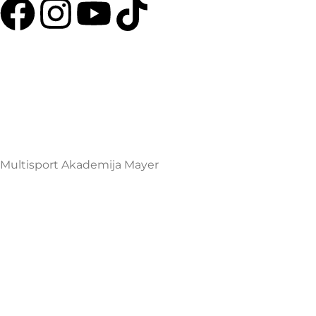
Multisport Shop & Cafe Podgorica
Henrika Angela 7
podgorica@mamayer.com
+38267999475
Mayer Sports Co. d.o.o
PIB: 03648290
Multisport Akademija Mayer