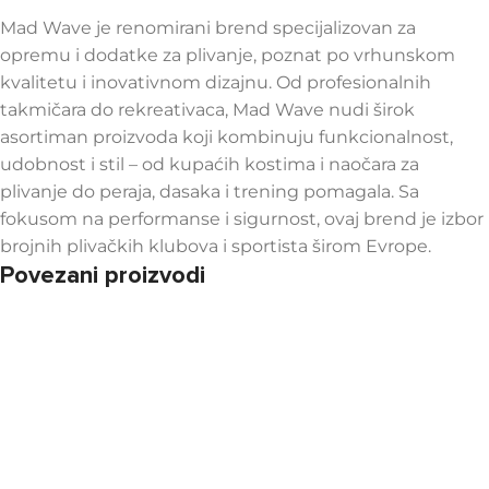
Mad Wave je renomirani brend specijalizovan za
opremu i dodatke za plivanje, poznat po vrhunskom
kvalitetu i inovativnom dizajnu. Od profesionalnih
takmičara do rekreativaca, Mad Wave nudi širok
asortiman proizvoda koji kombinuju funkcionalnost,
udobnost i stil – od kupaćih kostima i naočara za
plivanje do peraja, dasaka i trening pomagala. Sa
fokusom na performanse i sigurnost, ovaj brend je izbor
brojnih plivačkih klubova i sportista širom Evrope.
Povezani proizvodi