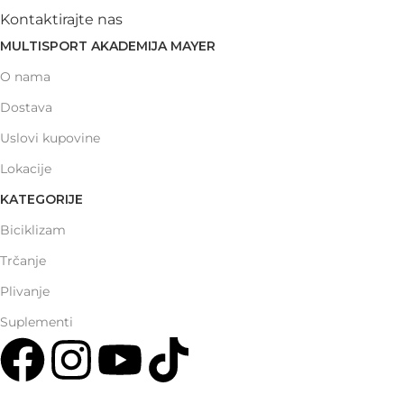
Kontaktirajte nas
MULTISPORT AKADEMIJA MAYER
O nama
Dostava
Uslovi kupovine
Lokacije
KATEGORIJE
Biciklizam
Trčanje
Plivanje
Suplementi
Multisport Shop & Cafe Podgorica