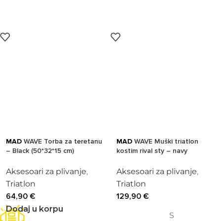
MAD
WAVE Torba za teretanu
MAD
WAVE Muški triatlon
– Black (50*32*15 cm)
kostim rival sty – navy
Aksesoari za plivanje
,
Aksesoari za plivanje
,
Triatlon
Triatlon
64,90
€
129,90
€
Dodaj u korpu
S