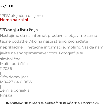
27,90
€
*PDV uključen u cijenu
Nema na zalihi
Dodaj u listu želja
Nastojimo da na internet prodavnici objavimo samo
tačne podatke. Ako na našoj stranici pronađete
neprikladne ili netačne informacije, molimo Vas da nam
javite na shop@mamayer.com. Fotografije su
simbolične.
Multisport šifra:
117036
|
Šifra dobavljača:
M0427 04 0 08W
|
Zemlja porijekla:
Finska
INFORMACIJE O MAD WAVE
NAČINI PLAĆANJA I DOSTAVA