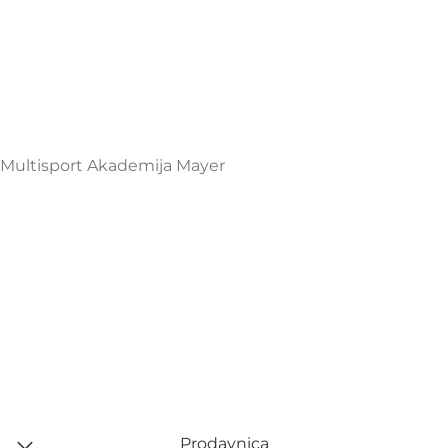
Henrika Angela 7
podgorica@mamayer.com
+38267999475
Mayer Sports Co. d.o.o
PIB: 03648290
Multisport Akademija Mayer
Prodavnica