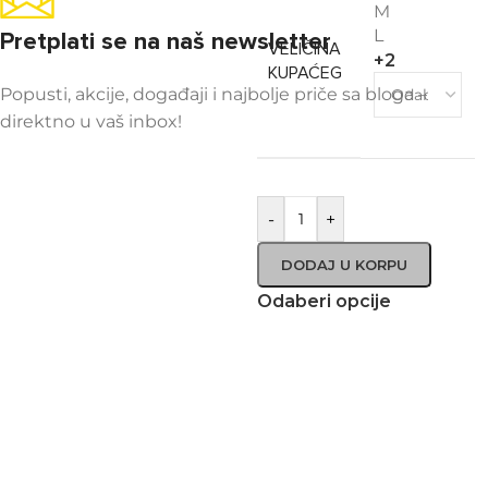
M
L
Pretplati se na naš newsletter
VELIČINA
+2
KUPAĆEG
Popusti, akcije, događaji i najbolje priče sa bloga –
direktno u vaš inbox!
-
+
DODAJ U KORPU
Odaberi opcije