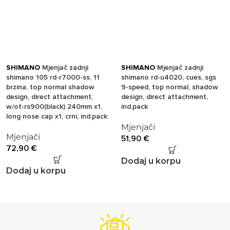
SHIMANO
Mjenjač zadnji
SHIMANO
Mjenjač zadnji
shimano 105 rd-r7000-ss, 11
shimano rd-u4020, cues, sgs
brzina, top normal shadow
9-speed, top normal, shadow
design, direct attachment,
design, direct attachment,
w/ot-rs900(black) 240mm x1,
ind.pack
long nose cap x1, crni, ind.pack
Mjenjači
Mjenjači
51,90
€
72,90
€
Dodaj u korpu
Dodaj u korpu