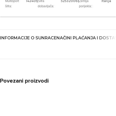
142405
525320061
Italija
Multisport
|
Šifra
|
Zemlja
šifra:
dobavljača:
porijekla:
INFORMACIJE O SUNRACE
NAČINI PLAĆANJA I DOSTA
Povezani proizvodi