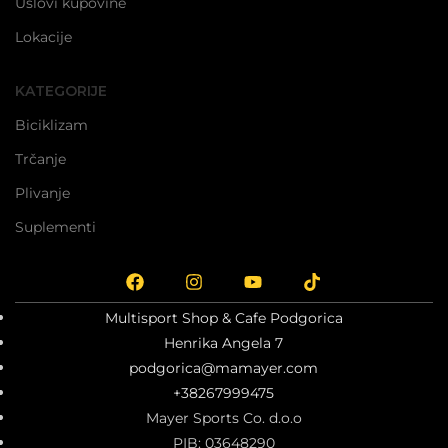
Uslovi kupovine
Lokacije
KATEGORIJE
Biciklizam
Trčanje
Plivanje
Suplementi
Multisport Shop & Cafe Podgorica
Henrika Angela 7
podgorica@mamayer.com
+38267999475
Mayer Sports Co. d.o.o
PIB: 03648290