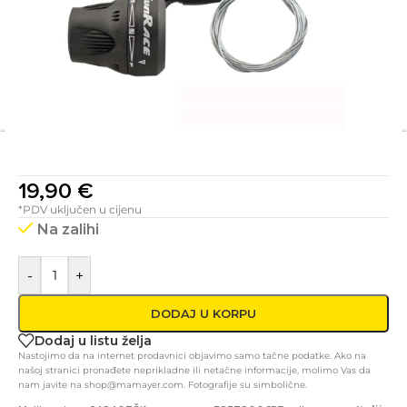
19,90
€
*PDV uključen u cijenu
Na zalihi
-
+
DODAJ U KORPU
Dodaj u listu želja
Nastojimo da na internet prodavnici objavimo samo tačne podatke. Ako na
našoj stranici pronađete neprikladne ili netačne informacije, molimo Vas da
nam javite na shop@mamayer.com. Fotografije su simbolične.