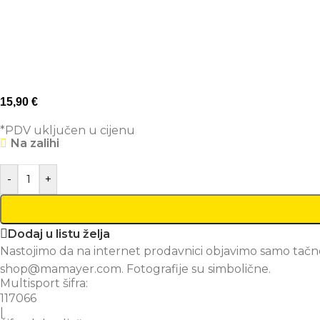
15,90
€
*PDV uključen u cijenu
Na zalihi
-
+
Dodaj u listu želja
Nastojimo da na internet prodavnici objavimo samo tačne
shop@mamayer.com. Fotografije su simbolične.
Multisport šifra:
117066
|