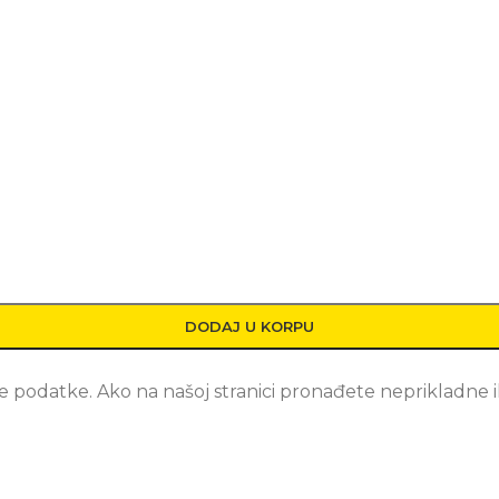
DODAJ U KORPU
 podatke. Ako na našoj stranici pronađete neprikladne il