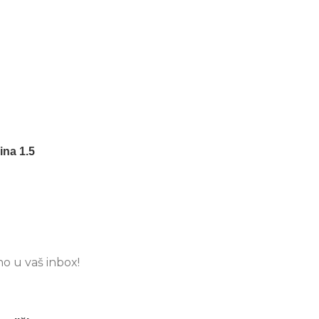
ina 1.5
no u vaš inbox!