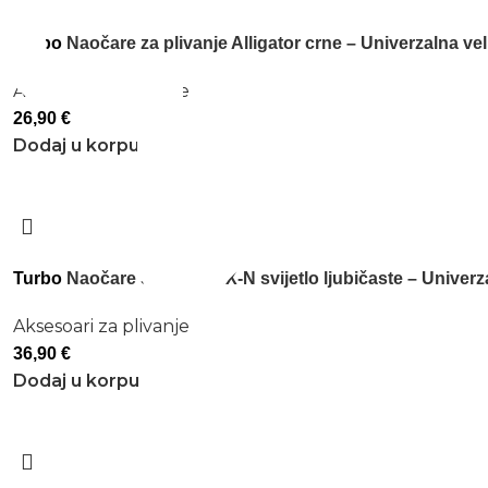
Turbo
Naočare za plivanje Alligator crne – Univerzalna vel
Aksesoari za plivanje
26,90
€
Dodaj u korpu
Turbo
Naočare Swans SRX-N svijetlo ljubičaste – Univerza
Aksesoari za plivanje
36,90
€
Dodaj u korpu