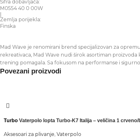
Šifra dobavljača:
M0554 40 0 00W
|
Zemlja porijekla:
Finska
Mad Wave je renomirani brend specijalizovan za opremu 
rekreativaca, Mad Wave nudi širok asortiman proizvoda ko
trening pomagala. Sa fokusom na performanse i sigurnost,
Povezani proizvodi
Turbo
Vaterpolo lopta Turbo-K7 Italija – veličina 1 crveno/b
Aksesoari za plivanje
,
Vaterpolo