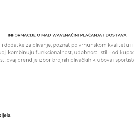
INFORMACIJE O MAD WAVE
NAČINI PLAĆANJA I DOSTAVA
i dodatke za plivanje, poznat po vrhunskom kvalitetu i 
ji kombinuju funkcionalnost, udobnost i stil – od kupaćih
 ovaj brend je izbor brojnih plivačkih klubova i sportis
ijela