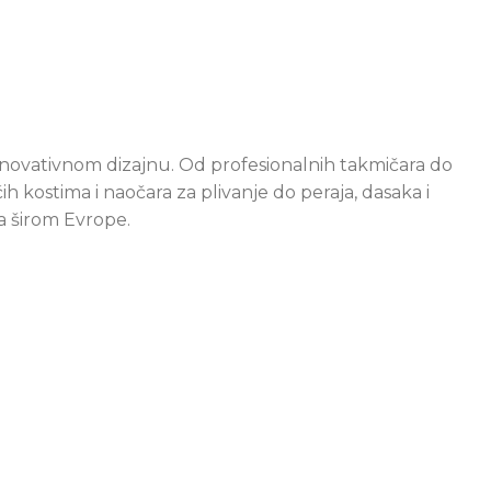
inovativnom dizajnu. Od profesionalnih takmičara do
 kostima i naočara za plivanje do peraja, dasaka i
ta širom Evrope.