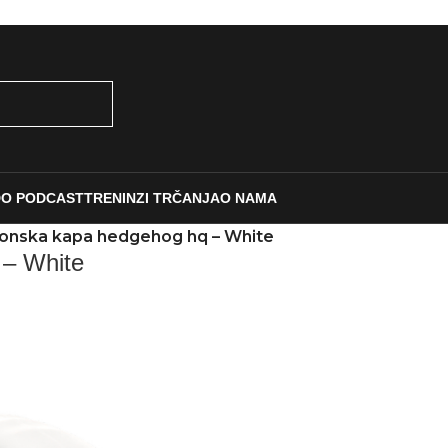
DO PODCAST
TRENINZI TRČANJA
O NAMA
onska kapa hedgehog hq – White
 – White