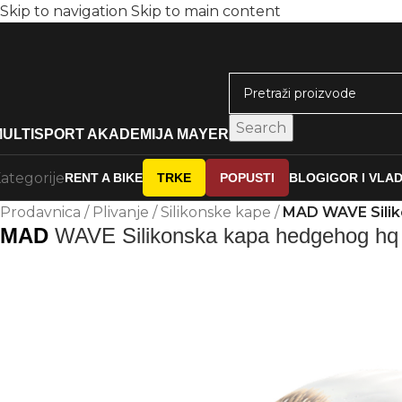
Skip to navigation
Skip to main content
Search
MULTISPORT AKADEMIJA MAYER
ategorije
RENT A BIKE
TRKE
POPUSTI
BLOG
IGOR I VLA
Prodavnica
/
Plivanje
/
Silikonske kape
/
MAD WAVE Silik
MAD
WAVE Silikonska kapa hedgehog hq