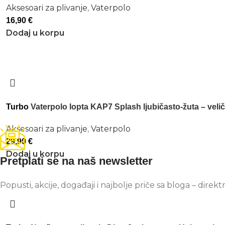
Aksesoari za plivanje
,
Vaterpolo
16,90
€
Dodaj u korpu
Turbo
Vaterpolo lopta KAP7 Splash ljubičasto-žuta – velič
Aksesoari za plivanje
,
Vaterpolo
29,90
€
Dodaj u korpu
Pretplati se na naš newsletter
Popusti, akcije, događaji i najbolje priče sa bloga – direkt