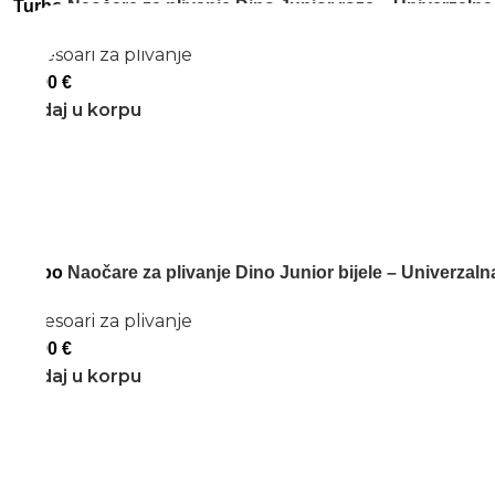
Turbo
Naočare za plivanje Dino Junior roze – Univerzalna 
Aksesoari za plivanje
18,90
€
Dodaj u korpu
Turbo
Naočare za plivanje Dino Junior bijele – Univerzalna
Aksesoari za plivanje
18,90
€
Dodaj u korpu