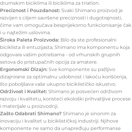
drumskim biciklima ili biciklima za triatlon.
Preciznost i Pouzdanost:
Svaki Shimano proizvod je
razvijen s ciljem savršene preciznosti i dugotrajnosti,
čime vam omogućava besprijekorno funkcionisanje čak
i u najtežim uslovima.
Široka Paleta Proizvoda:
Bilo da ste profesionalni
biciklista ili entuzijasta, Shimano ima komponentu koja
odgovara vašim potrebama - od vrhunskih grupnih
setova do pristupačnih opcija za amatere.
Ergonomski Dizajn:
Sve komponente su pažljivo
dizajnirane za optimalnu udobnost i lakoću korišćenja,
što poboljšava vaše ukupno biciklističko iskustvo.
Održivost i Kvalitet:
Shimano je posvećen održivom
razvoju i kvalitetu, koristeći ekološki prihvatljive procese
i materijale u proizvodnji.
Zašto Odabrati Shimano?
Shimano je sinonim za
inovaciju i kvalitet u biciklističkoj industriji. Njihove
komponente ne samo da unapređuju performanse