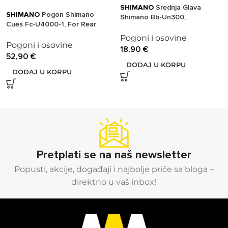
SHIMANO
Srednja Glava
SHIMANO
Pogon Shimano
Shimano Bb-Un300,
Cues Fc-U4000-1, For Rear
Spindle:Square Type, Shell:Bsa
9/10/11-Speed, (Hs Code
73Mm, Spindle:122.5Mm(D-Nl),
Pogoni i osovine
87149690) Made In Malaysia,
Pogoni i osovine
W/Fixing Bolt, Ind.Pack
18,90
€
170Mm, 32T W/O Cg, W/Crank
52,90
€
Fixing Bolt, Chain Case Not
DODAJ U KORPU
DODAJ U KORPU
Compatible, Ind.Pack
Pretplati se na naš newsletter
Popusti, akcije, događaji i najbolje priče sa bloga –
direktno u vaš inbox!