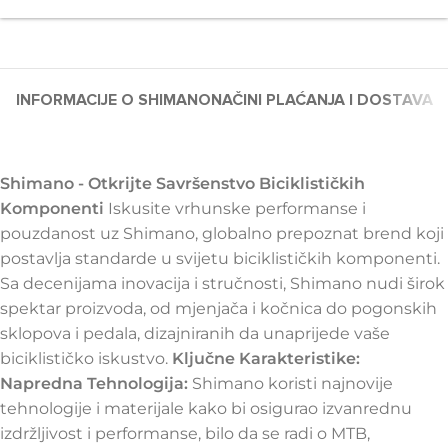
INFORMACIJE O SHIMANO
NAČINI PLAĆANJA I DOSTAVA
Shimano - Otkrijte Savršenstvo Biciklističkih
Komponenti
Iskusite vrhunske performanse i
pouzdanost uz Shimano, globalno prepoznat brend koji
postavlja standarde u svijetu biciklističkih komponenti.
Sa decenijama inovacija i stručnosti, Shimano nudi širok
spektar proizvoda, od mjenjača i kočnica do pogonskih
sklopova i pedala, dizajniranih da unaprijede vaše
biciklističko iskustvo.
Ključne Karakteristike:
Napredna Tehnologija:
Shimano koristi najnovije
tehnologije i materijale kako bi osigurao izvanrednu
izdržljivost i performanse, bilo da se radi o MTB,