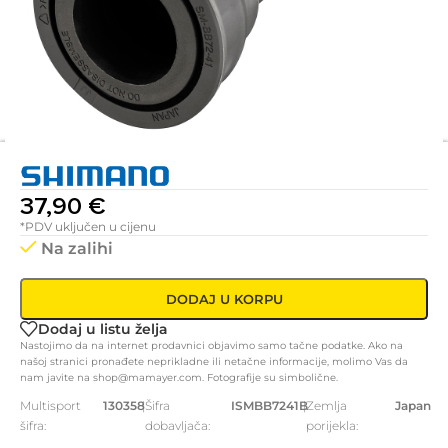
37,90
€
*PDV uključen u cijenu
Na zalihi
DODAJ U KORPU
Dodaj u listu želja
Nastojimo da na internet prodavnici objavimo samo tačne podatke. Ako na
našoj stranici pronađete neprikladne ili netačne informacije, molimo Vas da
nam javite na shop@mamayer.com. Fotografije su simbolične.
Multisport
130358
|
Šifra
ISMBB7241B
|
Zemlja
Japan
šifra:
dobavljača:
porijekla: