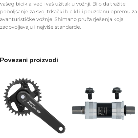
vašeg bicikla, već i vaš užitak u vožnji. Bilo da tražite
poboljšanje za svoj trkački bicikl ili pouzdanu opremu za
avanturističke vožnje, Shimano pruža rješenja koja
zadovoljavaju i najviše standarde.
Povezani proizvodi