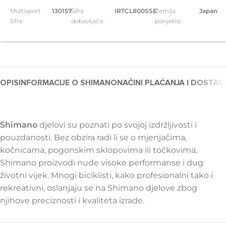
Multisport
130157
|
Šifra
IRTCL800SSE
|
Zemlja
Japan
šifra:
dobavljača:
porijekla:
OPIS
INFORMACIJE O SHIMANO
NAČINI PLAĆANJA I DOSTAV
Shimano
djelovi su poznati po svojoj izdržljivosti i
pouzdanosti. Bez obzira radi li se o mjenjačima,
kočnicama, pogonskim sklopovima ili točkovima,
Shimano proizvodi nude visoke performanse i dug
životni vijek. Mnogi biciklisti, kako profesionalni tako i
rekreativni, oslanjaju se na Shimano djelove zbog
njihove preciznosti i kvaliteta izrade.