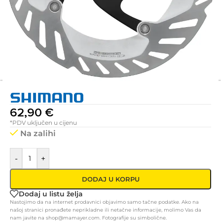
62,90
€
*PDV uključen u cijenu
Na zalihi
-
+
DODAJ U KORPU
Dodaj u listu želja
Nastojimo da na internet prodavnici objavimo samo tačne podatke. Ako na
našoj stranici pronađete neprikladne ili netačne informacije, molimo Vas da
nam javite na shop@mamayer.com. Fotografije su simbolične.