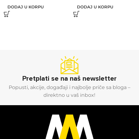
DODAJ U KORPU
DODAJ U KORPU
Pretplati se na naš newsletter
Popusti, akcije, događaji i najbolje priče sa bloga –
direktno u vaš inbox!