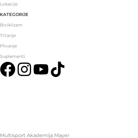
Lokacije
KATEGORIJE
Biciklizam
Trčanje
Plivanje
Suplementi
Multisport Shop & Cafe Podgorica
Henrika Angela 7
podgorica@mamayer.com
+38267999475
Mayer Sports Co. d.o.o
PIB: 03648290
Multisport Akademija Mayer