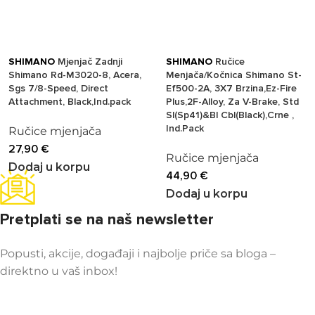
SHIMANO
Mjenjač Zadnji
SHIMANO
Ručice
Shimano Rd-M3020-8, Acera,
Menjača/Kočnica Shimano St-
Sgs 7/8-Speed, Direct
Ef500-2A, 3X7 Brzina,Ez-Fire
Attachment, Black,Ind.pack
Plus,2F-Alloy, Za V-Brake, Std
Sl(Sp41)&Bl Cbl(Black),Crne ,
Ind.Pack
Ručice mjenjača
27,90
€
Ručice mjenjača
Dodaj u korpu
44,90
€
Dodaj u korpu
Pretplati se na naš newsletter
Popusti, akcije, događaji i najbolje priče sa bloga –
direktno u vaš inbox!