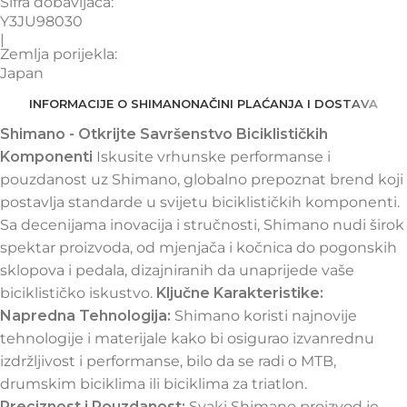
Šifra dobavljača:
Y3JU98030
|
Zemlja porijekla:
Japan
INFORMACIJE O SHIMANO
NAČINI PLAĆANJA I DOSTAVA
Shimano - Otkrijte Savršenstvo Biciklističkih
Komponenti
Iskusite vrhunske performanse i
pouzdanost uz Shimano, globalno prepoznat brend koji
postavlja standarde u svijetu biciklističkih komponenti.
Sa decenijama inovacija i stručnosti, Shimano nudi širok
spektar proizvoda, od mjenjača i kočnica do pogonskih
sklopova i pedala, dizajniranih da unaprijede vaše
biciklističko iskustvo.
Ključne Karakteristike:
Napredna Tehnologija:
Shimano koristi najnovije
tehnologije i materijale kako bi osigurao izvanrednu
izdržljivost i performanse, bilo da se radi o MTB,
drumskim biciklima ili biciklima za triatlon.
Preciznost i Pouzdanost:
Svaki Shimano proizvod je