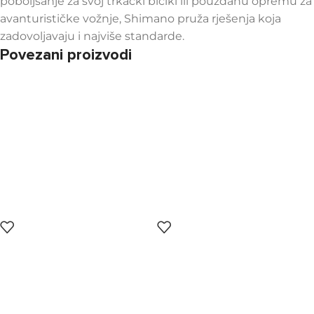
poboljšanje za svoj trkački bicikl ili pouzdanu opremu za
avanturističke vožnje, Shimano pruža rješenja koja
zadovoljavaju i najviše standarde.
Povezani proizvodi