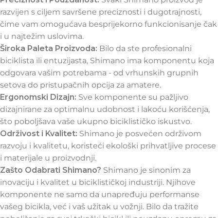
razvijen s ciljem savršene preciznosti i dugotrajnosti,
čime vam omogućava besprijekorno funkcionisanje čak
i u najtežim uslovima.
Široka Paleta Proizvoda:
Bilo da ste profesionalni
biciklista ili entuzijasta, Shimano ima komponentu koja
odgovara vašim potrebama - od vrhunskih grupnih
setova do pristupačnih opcija za amatere.
Ergonomski Dizajn:
Sve komponente su pažljivo
dizajnirane za optimalnu udobnost i lakoću korišćenja,
što poboljšava vaše ukupno biciklističko iskustvo.
Održivost i Kvalitet:
Shimano je posvećen održivom
razvoju i kvalitetu, koristeći ekološki prihvatljive procese
i materijale u proizvodnji.
Zašto Odabrati Shimano?
Shimano je sinonim za
inovaciju i kvalitet u biciklističkoj industriji. Njihove
komponente ne samo da unapređuju performanse
vašeg bicikla, već i vaš užitak u vožnji. Bilo da tražite