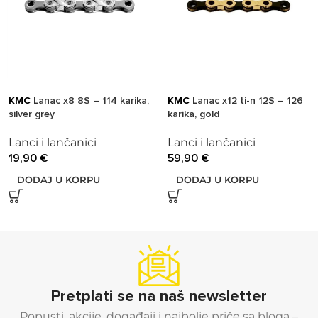
KMC
Lanac x8 8S – 114 karika,
KMC
Lanac x12 ti-n 12S – 126
silver grey
karika, gold
Lanci i lančanici
Lanci i lančanici
19,90
€
59,90
€
DODAJ U KORPU
DODAJ U KORPU
Pretplati se na naš newsletter
Popusti, akcije, događaji i najbolje priče sa bloga –