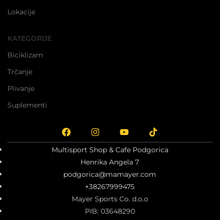
Lokacije
KATEGORIJE
Biciklizam
Trčanje
Plivanje
Suplementi
Multisport Shop & Cafe Podgorica
Henrika Angela 7
podgorica@mamayer.com
+38267999475
Mayer Sports Co. d.o.o
PIB: 03648290