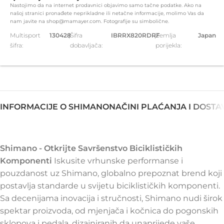
Nastojimo da na internet prodavnici objavimo samo tačne podatke. Ako na
našoj stranici pronađete neprikladne ili netačne informacije, molimo Vas da
nam javite na shop@mamayer.com. Fotografije su simbolične.
Multisport
130428
|
Šifra
IBRRX820RDRF
|
Zemlja
Japan
šifra:
dobavljača:
porijekla:
INFORMACIJE O SHIMANO
NAČINI PLAĆANJA I DOSTA
Shimano - Otkrijte Savršenstvo Biciklističkih
Komponenti
Iskusite vrhunske performanse i
pouzdanost uz Shimano, globalno prepoznat brend koji
postavlja standarde u svijetu biciklističkih komponenti.
Sa decenijama inovacija i stručnosti, Shimano nudi širok
spektar proizvoda, od mjenjača i kočnica do pogonskih
sklopova i pedala, dizajniranih da unaprijede vaše