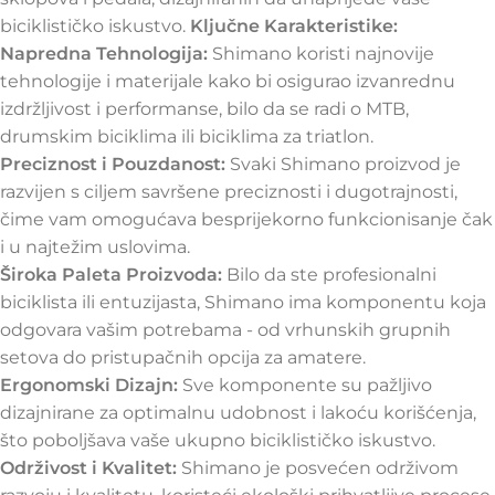
biciklističko iskustvo.
Ključne Karakteristike:
Napredna Tehnologija:
Shimano koristi najnovije
tehnologije i materijale kako bi osigurao izvanrednu
izdržljivost i performanse, bilo da se radi o MTB,
drumskim biciklima ili biciklima za triatlon.
Preciznost i Pouzdanost:
Svaki Shimano proizvod je
razvijen s ciljem savršene preciznosti i dugotrajnosti,
čime vam omogućava besprijekorno funkcionisanje čak
i u najtežim uslovima.
Široka Paleta Proizvoda:
Bilo da ste profesionalni
biciklista ili entuzijasta, Shimano ima komponentu koja
odgovara vašim potrebama - od vrhunskih grupnih
setova do pristupačnih opcija za amatere.
Ergonomski Dizajn:
Sve komponente su pažljivo
dizajnirane za optimalnu udobnost i lakoću korišćenja,
što poboljšava vaše ukupno biciklističko iskustvo.
Održivost i Kvalitet:
Shimano je posvećen održivom