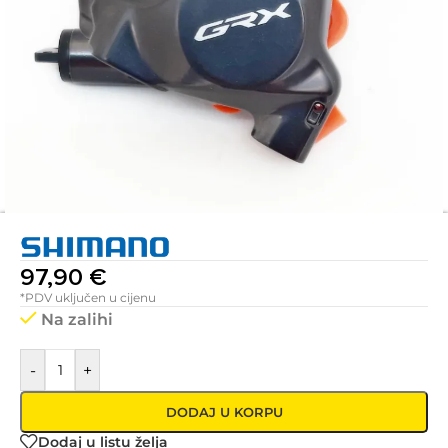
97,90
€
*PDV uključen u cijenu
Na zalihi
-
+
DODAJ U KORPU
Dodaj u listu želja