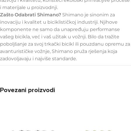
razvoju i kvalitetu, koristeći ekološki prihvatljive procese
i materijale u proizvodnji.
Zašto Odabrati Shimano?
Shimano je sinonim za
inovaciju i kvalitet u biciklističkoj industriji. Njihove
komponente ne samo da unapređuju performanse
vašeg bicikla, već i vaš užitak u vožnji. Bilo da tražite
poboljšanje za svoj trkački bicikl ili pouzdanu opremu za
avanturističke vožnje, Shimano pruža rješenja koja
zadovoljavaju i najviše standarde.
Povezani proizvodi