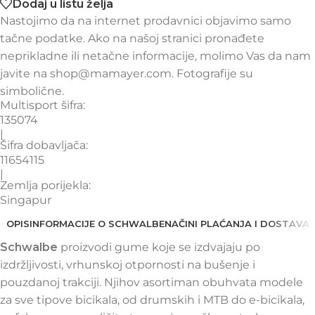
Dodaj u listu želja
Nastojimo da na internet prodavnici objavimo samo
tačne podatke. Ako na našoj stranici pronađete
neprikladne ili netačne informacije, molimo Vas da nam
javite na shop@mamayer.com. Fotografije su
simbolične.
Multisport šifra:
135074
|
Šifra dobavljača:
11654115
|
Zemlja porijekla:
Singapur
OPIS
INFORMACIJE O SCHWALBE
NAČINI PLAĆANJA I DOSTAVA
Schwalbe
proizvodi gume koje se izdvajaju po
izdržljivosti, vrhunskoj otpornosti na bušenje i
pouzdanoj trakciji. Njihov asortiman obuhvata modele
za sve tipove bicikala, od drumskih i MTB do e-bicikala,