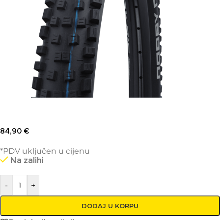
84,90
€
*PDV uključen u cijenu
Na zalihi
-
+
DODAJ U KORPU