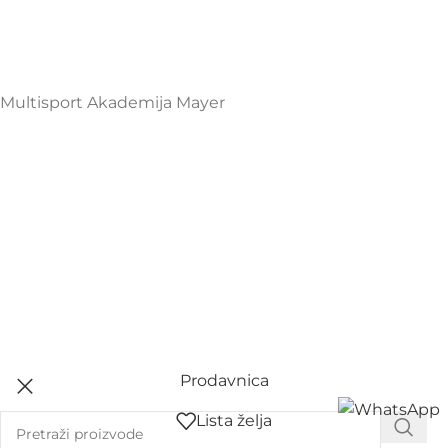
+38267999475
Mayer Sports Co. d.o.o
PIB: 03648290
Multisport Akademija Mayer
Prodavnica
Lista želja