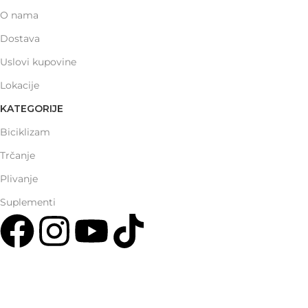
O nama
Dostava
Uslovi kupovine
Lokacije
KATEGORIJE
Biciklizam
Trčanje
Plivanje
Suplementi
Multisport Shop & Cafe Podgorica
Henrika Angela 7
podgorica@mamayer.com