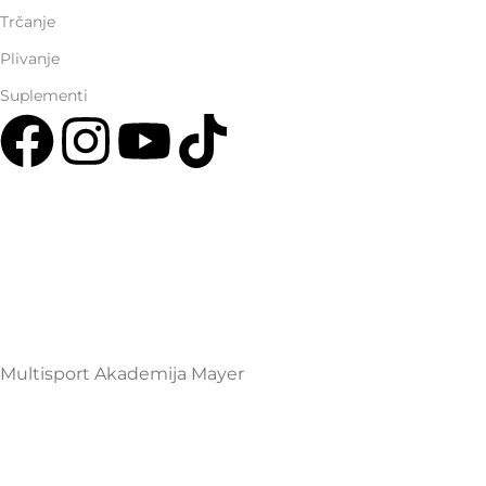
Trčanje
Plivanje
Suplementi
Multisport Shop & Cafe Podgorica
Henrika Angela 7
podgorica@mamayer.com
+38267999475
Mayer Sports Co. d.o.o
PIB: 03648290
Multisport Akademija Mayer