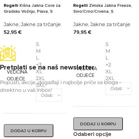
Rogelli
Kišna Jakna Core za
Rogelli
Zimska Jakna Freeze,
Gradsku Vožnju, Plava, S
Sivo/Crno/Crvena, S
Jakne
,
Jakne za trčanje
Jakne
,
Jakne za trčanje
52,95
€
79,95
€
S
S
M
M
L
L
+3
+2
Pretplati se na naš newsletter
VELIČINA
XL
XL
VELIČINA
ODJEĆE
2XL
2XL
ODJEĆE
Popusti, akcije, događaji i najbolje priče sa bloga –
3XL
direktno u vaš inbox!
DODAJ U KORPU
DODAJ U KORPU
Odaberi opcije