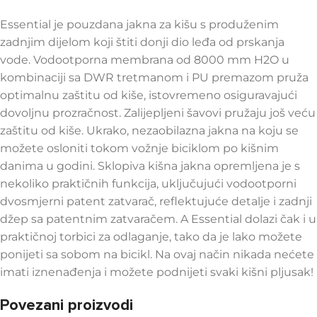
Essential je pouzdana jakna za kišu s produženim
zadnjim dijelom koji štiti donji dio leđa od prskanja
vode. Vodootporna membrana od 8000 mm H2O u
kombinaciji sa DWR tretmanom i PU premazom pruža
optimalnu zaštitu od kiše, istovremeno osiguravajući
dovoljnu prozračnost. Zalijepljeni šavovi pružaju još veću
zaštitu od kiše. Ukrako, nezaobilazna jakna na koju se
možete osloniti tokom vožnje biciklom po kišnim
danima u godini. Sklopiva kišna jakna opremljena je s
nekoliko praktičnih funkcija, uključujući vodootporni
dvosmjerni patent zatvarač, reflektujuće detalje i zadnji
džep sa patentnim zatvaračem. A Essential dolazi čak i u
praktičnoj torbici za odlaganje, tako da je lako možete
ponijeti sa sobom na bicikl. Na ovaj način nikada nećete
imati iznenađenja i možete podnijeti svaki kišni pljusak!
Povezani proizvodi