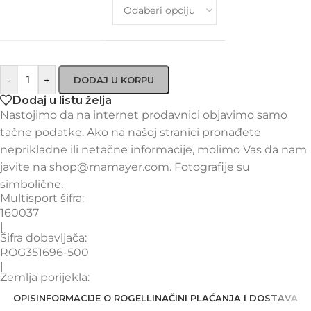
-
+
DODAJ U KORPU
Dodaj u listu želja
Nastojimo da na internet prodavnici objavimo samo
tačne podatke. Ako na našoj stranici pronađete
neprikladne ili netačne informacije, molimo Vas da nam
javite na shop@mamayer.com. Fotografije su
simbolične.
Multisport šifra:
160037
|
Šifra dobavljača:
ROG351696-500
|
Zemlja porijekla:
OPIS
INFORMACIJE O ROGELLI
NAČINI PLAĆANJA I DOSTAVA