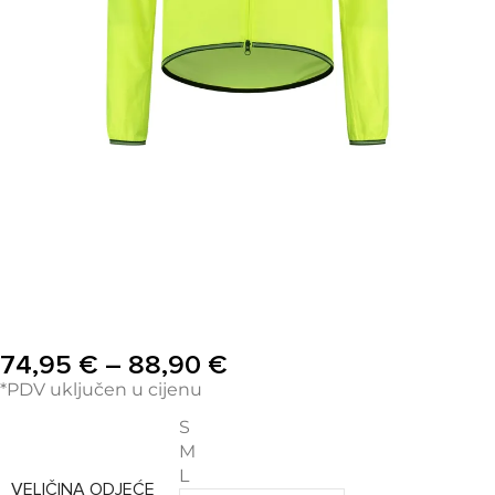
74,95
€
–
88,90
€
*PDV uključen u cijenu
S
M
L
VELIČINA ODJEĆE