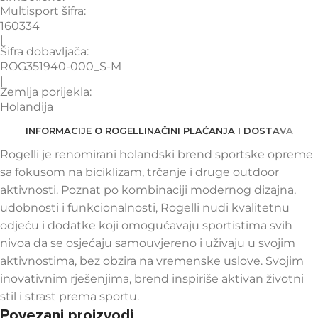
Multisport šifra:
160334
|
Šifra dobavljača:
ROG351940-000_S-M
|
Zemlja porijekla:
Holandija
INFORMACIJE O ROGELLI
NAČINI PLAĆANJA I DOSTAVA
Rogelli je renomirani holandski brend sportske opreme
sa fokusom na biciklizam, trčanje i druge outdoor
aktivnosti. Poznat po kombinaciji modernog dizajna,
udobnosti i funkcionalnosti, Rogelli nudi kvalitetnu
odjeću i dodatke koji omogućavaju sportistima svih
nivoa da se osjećaju samouvjereno i uživaju u svojim
aktivnostima, bez obzira na vremenske uslove. Svojim
inovativnim rješenjima, brend inspiriše aktivan životni
stil i strast prema sportu.
Povezani proizvodi