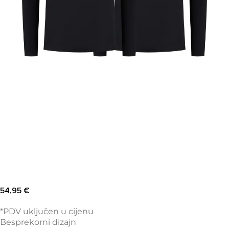
54,95
€
*PDV uključen u cijenu
Besprekorni dizajn