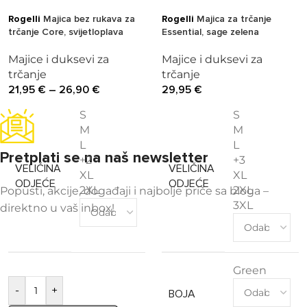
Rogelli
Majica bez rukava za
Rogelli
Majica za trčanje
trčanje Core, svijetloplava
Essential, sage zelena
Majice i duksevi za
Majice i duksevi za
trčanje
trčanje
21,95
€
–
26,90
€
29,95
€
S
S
M
M
L
L
Pretplati se na naš newsletter
+2
+3
VELIČINA
VELIČINA
XL
XL
ODJEĆE
ODJEĆE
2XL
2XL
Popusti, akcije, događaji i najbolje priče sa bloga –
3XL
direktno u vaš inbox!
Green
-
+
BOJA