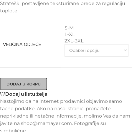
Strateški postavljene teksturirane pređe za regulaciju
toplote
S-M
L-XL
2XL-3XL
VELIČINA ODJEĆE
DODAJ U KORPU
Dodaj u listu želja
Nastojimo da na internet prodavnici objavimo samo
tačne podatke. Ako na našoj stranici pronađete
neprikladne ili netačne informacije, molimo Vas da nam
javite na shop@mamayer.com. Fotografije su
simbolične.