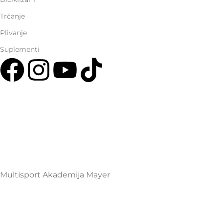
Trčanje
Plivanje
Suplementi
Multisport Shop & Cafe Podgorica
Henrika Angela 7
podgorica@mamayer.com
+38267999475
Mayer Sports Co. d.o.o
PIB: 03648290
Multisport Akademija Mayer