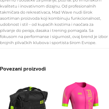
opremu i dodatke za plivanje, poznat po vrhunskom
kvalitetu i inovativnom dizajnu. Od profesionalnih
takmičara do rekreativaca, Mad Wave nudi širok
asortiman proizvoda koji kombinuju funkcionalnost,
udobnost i stil – od kupaćih kostima i naočara za
plivanje do peraja, dasaka i trening pomagala. Sa
fokusom na performanse i sigurnost, ovaj brend je izbor
brojnih plivačkih klubova i sportista širom Evrope.
Povezani proizvodi