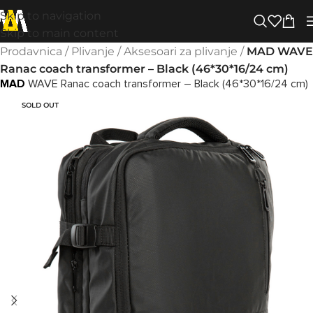
Skip to navigation
Skip to main content
Prodavnica
/
Plivanje
/
Aksesoari za plivanje
/
MAD WAVE
Ranac coach transformer – Black (46*30*16/24 cm)
MAD
WAVE Ranac coach transformer – Black (46*30*16/24 cm)
SOLD OUT