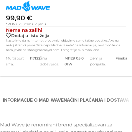
99,90
€
*PDV uključen u cijenu
Nema na zalihi
Dodaj u listu želja
Nastojimo da na internet prodavnici objavimo samo tačne podatke. Ako na
našoj stranici pronađete neprikladne ili netačne informacije, molimo Vas da
nam javite na shop@mamayer.com. Fotografije su simbolične.
Multisport
117122
|
Šifra
M1129 05 0
|
Zemlja
Finska
šifra:
dobavljača:
01W
porijekla:
INFORMACIJE O MAD WAVE
NAČINI PLAĆANJA I DOSTAVA
Mad Wave je renomirani brend specijalizovan za