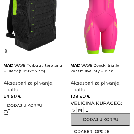
MAD
WAVE Torba za teretanu
MAD
WAVE Ženski triatlon
– Black (50*32*15 cm)
kostim rival sty – Pink
Aksesoari za plivanje
,
Aksesoari za plivanje
,
Triatlon
Triatlon
64,90
€
129,90
€
VELIČINA KUPAĆEG
DODAJ U KORPU
S
M
L
DODAJ U KORPU
ODABERI OPCIJE