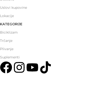
Uslovi kupovine
Lokacije
KATEGORIJE
Biciklizam
Trčanje
Plivanje
Suplementi
Multisport Shop & Cafe Podgorica
Henrika Angela 7
podgorica@mamayer.com
+38267999475
Mayer Sports Co. d.o.o
PIB: 03648290