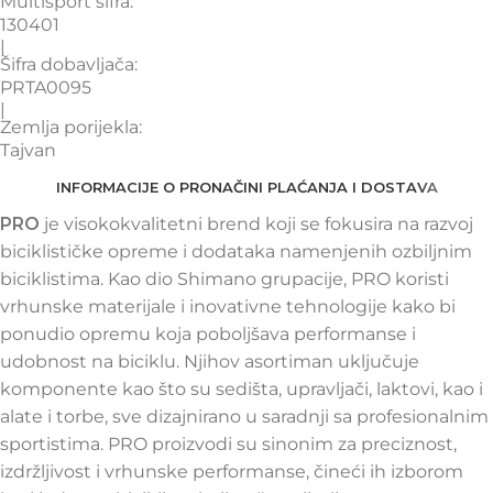
Multisport šifra:
130401
|
Šifra dobavljača:
PRTA0095
|
Zemlja porijekla:
Tajvan
INFORMACIJE O PRO
NAČINI PLAĆANJA I DOSTAVA
PRO
je visokokvalitetni brend koji se fokusira na razvoj
biciklističke opreme i dodataka namenjenih ozbiljnim
biciklistima. Kao dio Shimano grupacije, PRO koristi
vrhunske materijale i inovativne tehnologije kako bi
ponudio opremu koja poboljšava performanse i
udobnost na biciklu. Njihov asortiman uključuje
komponente kao što su sedišta, upravljači, laktovi, kao i
alate i torbe, sve dizajnirano u saradnji sa profesionalnim
sportistima. PRO proizvodi su sinonim za preciznost,
izdržljivost i vrhunske performanse, čineći ih izborom