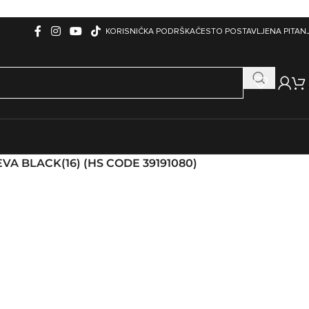
KORISNIČKA PODRŠKA
ČESTO POSTAVLJENA PITAN
A BLACK(16) (HS CODE 39191080)
zori
kići