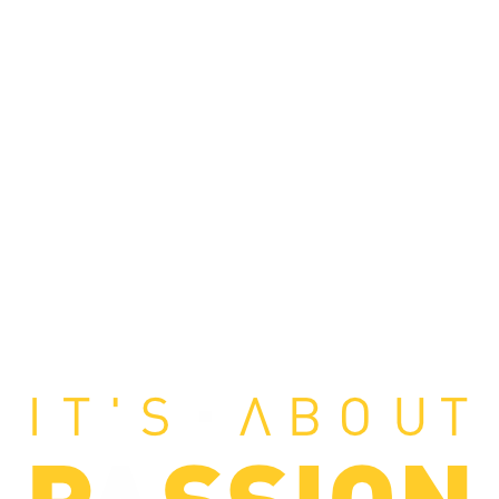
Multisport Shop & Cafe Podgorica
Henrika Angela 7
podgorica@mamayer.com
+38267999475
Mayer Sports Co. d.o.o
PIB: 03648290