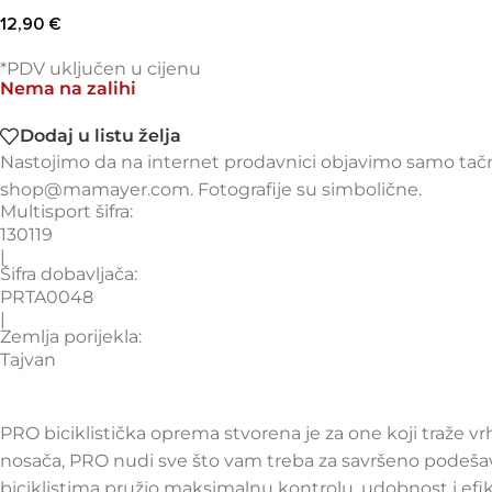
12,90
€
*PDV uključen u cijenu
Nema na zalihi
Dodaj u listu želja
Nastojimo da na internet prodavnici objavimo samo tačne
shop@mamayer.com. Fotografije su simbolične.
Multisport šifra:
130119
|
Šifra dobavljača:
PRTA0048
|
Zemlja porijekla:
Tajvan
PRO biciklistička oprema stvorena je za one koji traže
nosača, PRO nudi sve što vam treba za savršeno podešavan
biciklistima pružio maksimalnu kontrolu, udobnost i efi