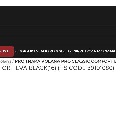
PUSTI
BLOG
IGOR I VLADO PODCAST
TRENINZI TRČANJA
O NAMA
volana
/
PRO TRAKA VOLANA PRO CLASSIC COMFORT EV
RT EVA BLACK(16) (HS CODE 39191080)
ODJEĆA I OBUĆA ZA
AKSESOARI
BICIKLIZAM
Alati i održavanje
Dresovi
Bidoni
Jakne
Nosači bidona
Kacige
Bike lock
Naočare
Ciklokompjuteri i sen
Prsluci
Nogice i pomoćni toč
Rukavice