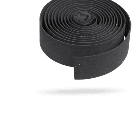
BMX
Ručice mjenjača
Za djecu
Ručke i trake volana
Ridley bicikla po porudžbini
Sajle i bužiri
Sjedišta
Točkovi
Volani
Šticne
Nosači volana (lule)