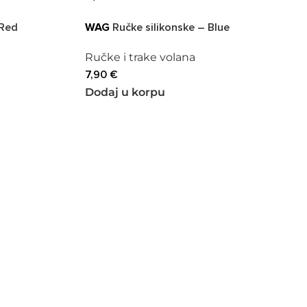
 Red
WAG
Ručke silikonske – Blue
Ručke i trake volana
7,90
€
Dodaj u korpu