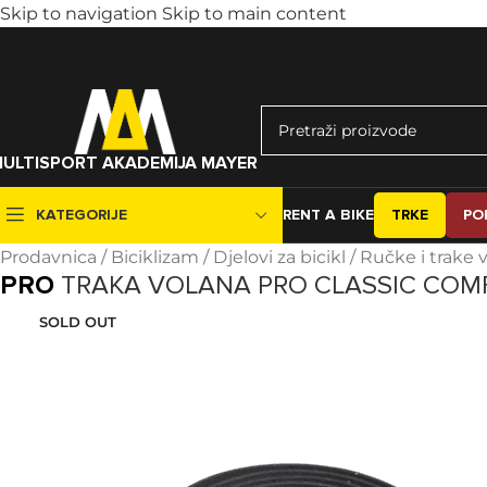
Skip to navigation
Skip to main content
ULTISPORT AKADEMIJA MAYER
KATEGORIJE
RENT A BIKE
TRKE
PO
Prodavnica
/
Biciklizam
/
Djelovi za bicikl
/
Ručke i trake 
PRO
TRAKA VOLANA PRO CLASSIC COMFO
BICIKLI
DJELOVI ZA BICIKL
SOLD OUT
City
Gume
MTB
Kočnice
Gravel
Lanci i lančanici
All-road
Mjenjači
Road
Pedale
E-bike
Pogoni i osovine