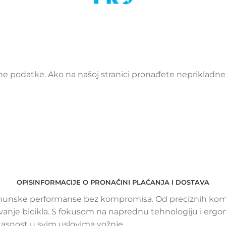
 podatke. Ako na našoj stranici pronađete neprikladne i
OPIS
INFORMACIJE O PRO
NAČINI PLAĆANJA I DOSTAVA
 vrhunske performanse bez kompromisa. Od preciznih komp
je bicikla. S fokusom na naprednu tehnologiju i ergonoms
kasnost u svim uslovima vožnje.