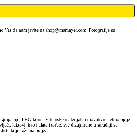
limo Vas da nam javite na shop@mamayer.com. Fotografije su
 grupacije, PRO koristi vrhunske materijale i inovativne tehnologije
i, laktovi, kao i alate i torbe, sve dizajnirano u saradnji sa
iste koji traže najbolje.