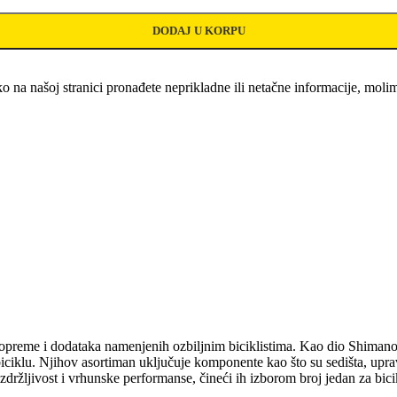
DODAJ U KORPU
o na našoj stranici pronađete neprikladne ili netačne informacije, mo
ke opreme i dodataka namenjenih ozbiljnim biciklistima. Kao dio Shimano
lu. Njihov asortiman uključuje komponente kao što su sedišta, upravljač
ržljivost i vrhunske performanse, čineći ih izborom broj jedan za bicikl