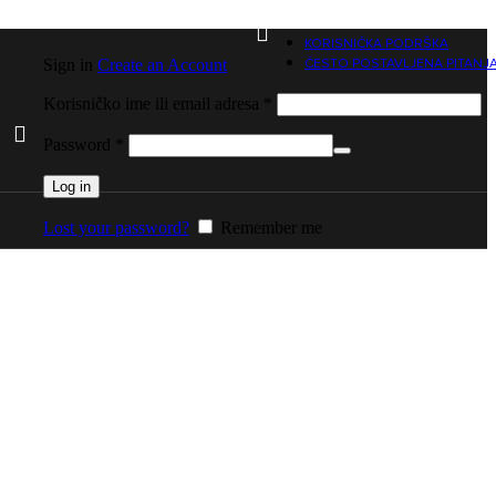
KORISNIČKA PODRŠKA
Sign in
Create an Account
ČESTO POSTAVLJENA PITANJ
Korisničko ime ili email adresa
*
Password
*
Log in
Lost your password?
Remember me