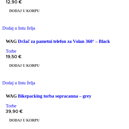
12,90
€
DODAJ U KORPU
Dodaj u listu želja
WAG
Držač za pametni telefon za Volan 360° – Black
Torbe
19,50
€
DODAJ U KORPU
Dodaj u listu želja
WAG
Bikepacking torba sopracanna – grey
Torbe
39,90
€
DODAJ U KORPU