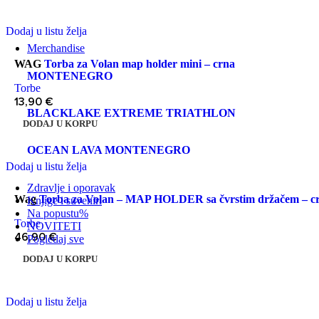
Dodaj u listu želja
Merchandise
WAG
Torba za Volan map holder mini – crna
MONTENEGRO
Torbe
13,90
€
BLACKLAKE EXTREME TRIATHLON
DODAJ U KORPU
OCEAN LAVA MONTENEGRO
Dodaj u listu želja
Zdravlje i oporavak
Wag
Torba za Volan – MAP HOLDER sa čvrstim držačem – c
Knjige i suveniri
Na popustu
%
Torbe
NOVITETI
46,90
€
Pogledaj sve
DODAJ U KORPU
Dodaj u listu želja