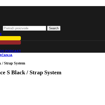
Search
E
ADO PODCAST
TRČANJA
 / Strap System
ce S Black / Strap System