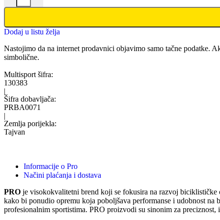
Dodaj u listu želja
Nastojimo da na internet prodavnici objavimo samo tačne podatke. Ak
simbolične.
Multisport šifra:
130383
|
Šifra dobavljača:
PRBA0071
|
Zemlja porijekla:
Tajvan
Informacije o Pro
Načini plaćanja i dostava
PRO
je visokokvalitetni brend koji se fokusira na razvoj biciklistič
kako bi ponudio opremu koja poboljšava performanse i udobnost na bicik
profesionalnim sportistima. PRO proizvodi su sinonim za preciznost, izd