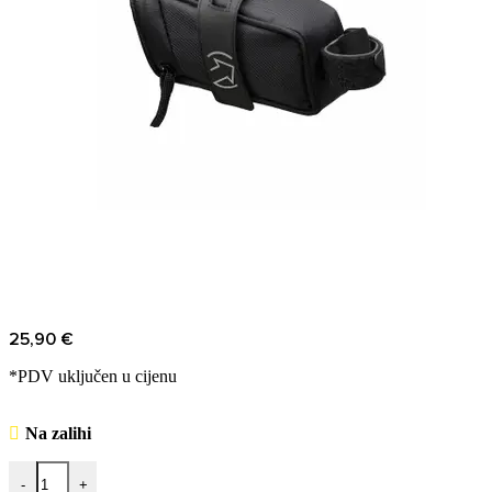
25,90
€
*PDV uključen u cijenu
Na zalihi
-
+