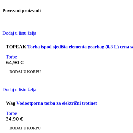
Povezani proizvodi
Dodaj u listu želja
TOPEAK
Torba ispod sjedišta elementa gearbag (0,3 L) crna s
Torbe
64,90
€
DODAJ U KORPU
Dodaj u listu želja
Wag
Vodootporna torba za električni trotinet
Torbe
34,90
€
DODAJ U KORPU