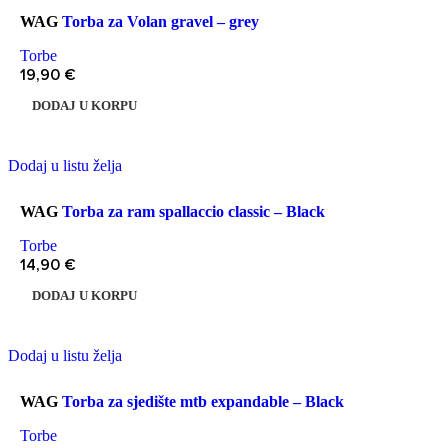
WAG
Torba za Volan gravel – grey
Torbe
19,90
€
DODAJ U KORPU
Dodaj u listu želja
WAG
Torba za ram spallaccio classic – Black
Torbe
14,90
€
DODAJ U KORPU
Dodaj u listu želja
WAG
Torba za sjedište mtb expandable – Black
Torbe