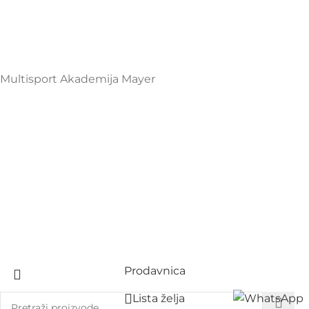
+38267999475
Mayer Sports Co. d.o.o
PIB: 03648290
Multisport Akademija Mayer
Prodavnica
Lista želja