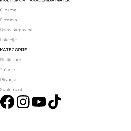
O nama
Dostava
Uslovi kupovine
Lokacije
KATEGORIJE
Biciklizam
Trčanje
Plivanje
Suplementi
Multisport Shop & Cafe Podgorica
Henrika Angela 7
podgorica@mamayer.com