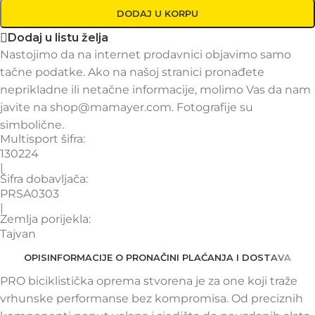
DODAJ U KORPU
Dodaj u listu želja
Nastojimo da na internet prodavnici objavimo samo
tačne podatke. Ako na našoj stranici pronađete
neprikladne ili netačne informacije, molimo Vas da nam
javite na shop@mamayer.com. Fotografije su
simbolične.
Multisport šifra:
130224
|
Šifra dobavljača:
PRSA0303
|
Zemlja porijekla:
Tajvan
OPIS
INFORMACIJE O PRO
NAČINI PLAĆANJA I DOSTAVA
PRO biciklistička oprema stvorena je za one koji traže
vrhunske performanse bez kompromisa. Od preciznih