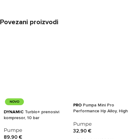
Povezani proizvodi
NOVO
PRO
Pumpa Mini Pro
Performance Hp Alloy, High
DYNAMIC
Turblo+ prenosivi
Pressure, Presta And Schrader
kompresor, 10 bar
Valve, With Hose (17)
Pumpe
Pumpe
32,90
€
89,90
€