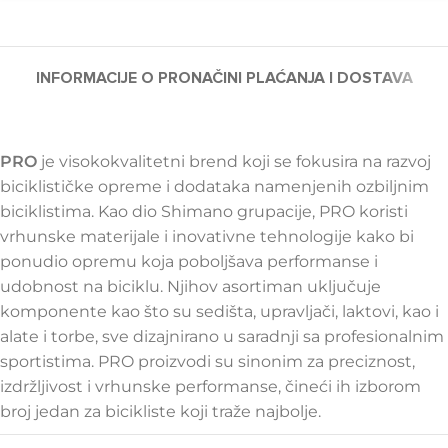
INFORMACIJE O PRO
NAČINI PLAĆANJA I DOSTAVA
PRO
je visokokvalitetni brend koji se fokusira na razvoj
biciklističke opreme i dodataka namenjenih ozbiljnim
biciklistima. Kao dio Shimano grupacije, PRO koristi
vrhunske materijale i inovativne tehnologije kako bi
ponudio opremu koja poboljšava performanse i
udobnost na biciklu. Njihov asortiman uključuje
komponente kao što su sedišta, upravljači, laktovi, kao i
alate i torbe, sve dizajnirano u saradnji sa profesionalnim
sportistima. PRO proizvodi su sinonim za preciznost,
izdržljivost i vrhunske performanse, čineći ih izborom
broj jedan za bicikliste koji traže najbolje.