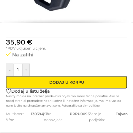
35,90
€
*PDV uključen u cijenu
Na zalihi
-
+
DODAJ U KORPU
Dodaj u listu želja
Nastojimo da na internet prodavnici objavimo samo tačne podatke. Ako na
našoj stranici pronađete neprikladne ili netačne informacije, molimo Vas da
nam javite na shop@mamayer.com. Fotografije su simbolične.
Multisport
130394
|
Šifra
PRPU0095
|
Zemlja
Tajvan
šifra:
dobavljača:
porijekla: