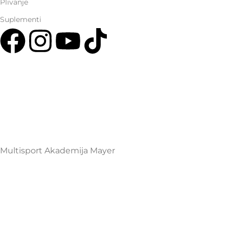
Plivanje
Suplementi
Multisport Shop & Cafe Podgorica
Henrika Angela 7
podgorica@mamayer.com
+38267999475
Mayer Sports Co. d.o.o
PIB: 03648290
Multisport Akademija Mayer