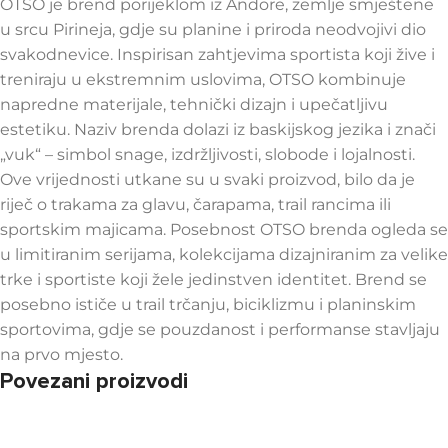
OTSO je brend porijeklom iz Andore, zemlje smještene
u srcu Pirineja, gdje su planine i priroda neodvojivi dio
svakodnevice. Inspirisan zahtjevima sportista koji žive i
treniraju u ekstremnim uslovima, OTSO kombinuje
napredne materijale, tehnički dizajn i upečatljivu
estetiku. Naziv brenda dolazi iz baskijskog jezika i znači
„vuk“ – simbol snage, izdržljivosti, slobode i lojalnosti.
Ove vrijednosti utkane su u svaki proizvod, bilo da je
riječ o trakama za glavu, čarapama, trail rancima ili
sportskim majicama. Posebnost OTSO brenda ogleda se
u limitiranim serijama, kolekcijama dizajniranim za velike
trke i sportiste koji žele jedinstven identitet. Brend se
posebno ističe u trail trčanju, biciklizmu i planinskim
sportovima, gdje se pouzdanost i performanse stavljaju
na prvo mjesto.
Povezani proizvodi