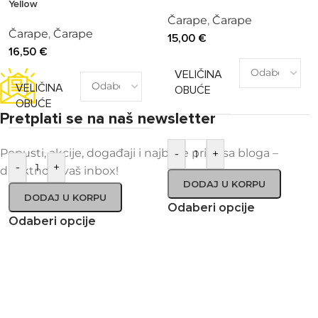
Yellow
Čarape
,
Čarape
Čarape
,
Čarape
15,00
€
16,50
€
VELIČINA
VELIČINA
OBUĆE
OBUĆE
Pretplati se na naš newsletter
Popusti, akcije, događaji i najbolje priče sa bloga –
-
+
-
+
direktno u vaš inbox!
DODAJ U KORPU
DODAJ U KORPU
Odaberi opcije
Odaberi opcije