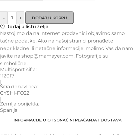
-
+
DODAJ U KORPU
Dodaj u listu želja
Nastojimo da na internet prodavnici objavimo samo
tačne podatke. Ako na našoj stranici pronađete
neprikladne ili netačne informacije, molimo Vas da nam
javite na shop@mamayer.com. Fotografije su
simbolične.
Multisport šifra:
112017
|
Šifra dobavljača:
CYSHI-FO22
|
Zemlja porijekla:
Španija
INFORMACIJE O OTSO
NAČINI PLAĆANJA I DOSTAVA