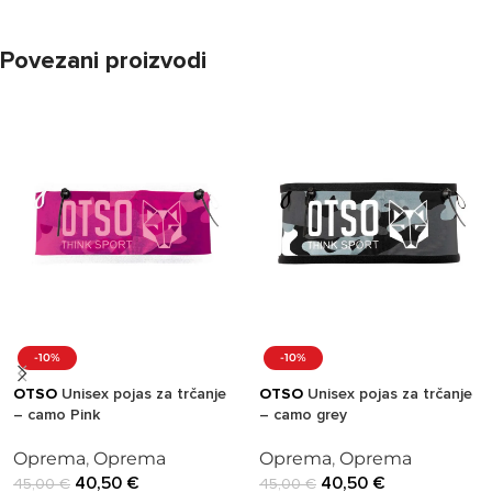
Povezani proizvodi
-10%
-10%
OTSO
Unisex pojas za trčanje
OTSO
Unisex pojas za trčanje
– camo grey
– camo Pink
Oprema
,
Oprema
Oprema
,
Oprema
40,50
€
40,50
€
45,00
€
45,00
€