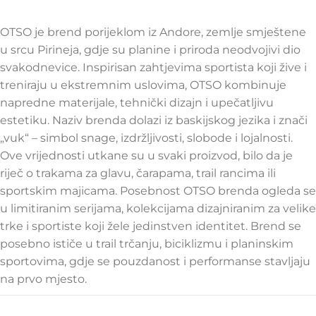
OTSO je brend porijeklom iz Andore, zemlje smještene
u srcu Pirineja, gdje su planine i priroda neodvojivi dio
svakodnevice. Inspirisan zahtjevima sportista koji žive i
treniraju u ekstremnim uslovima, OTSO kombinuje
napredne materijale, tehnički dizajn i upečatljivu
estetiku. Naziv brenda dolazi iz baskijskog jezika i znači
„vuk“ – simbol snage, izdržljivosti, slobode i lojalnosti.
Ove vrijednosti utkane su u svaki proizvod, bilo da je
riječ o trakama za glavu, čarapama, trail rancima ili
sportskim majicama. Posebnost OTSO brenda ogleda se
u limitiranim serijama, kolekcijama dizajniranim za velike
trke i sportiste koji žele jedinstven identitet. Brend se
posebno ističe u trail trčanju, biciklizmu i planinskim
sportovima, gdje se pouzdanost i performanse stavljaju
na prvo mjesto.