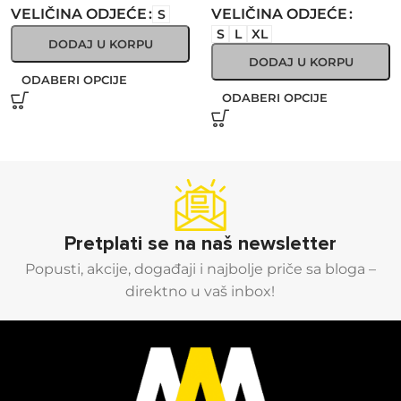
VELIČINA ODJEĆE
VELIČINA ODJEĆE
S
S
L
XL
DODAJ U KORPU
DODAJ U KORPU
ODABERI OPCIJE
ODABERI OPCIJE
Pretplati se na naš newsletter
Popusti, akcije, događaji i najbolje priče sa bloga –
direktno u vaš inbox!