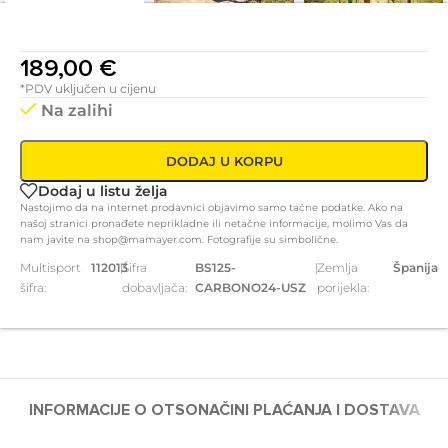
189,00
€
*PDV uključen u cijenu
Na zalihi
DODAJ U KORPU
Dodaj u listu želja
Nastojimo da na internet prodavnici objavimo samo tačne podatke. Ako na
našoj stranici pronađete neprikladne ili netačne informacije, molimo Vas da
nam javite na shop@mamayer.com. Fotografije su simbolične.
Multisport
112013
|
Šifra
BS125-
|
Zemlja
Španija
šifra:
dobavljača:
CARBONO24-USZ
porijekla:
INFORMACIJE O OTSO
NAČINI PLAĆANJA I DOSTAVA