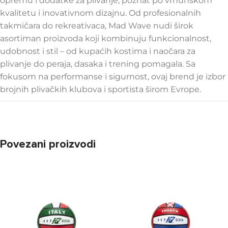
opremu i dodatke za plivanje, poznat po vrhunskom
kvalitetu i inovativnom dizajnu. Od profesionalnih
takmičara do rekreativaca, Mad Wave nudi širok
asortiman proizvoda koji kombinuju funkcionalnost,
udobnost i stil – od kupaćih kostima i naočara za
plivanje do peraja, dasaka i trening pomagala. Sa
fokusom na performanse i sigurnost, ovaj brend je izbor
brojnih plivačkih klubova i sportista širom Evrope.
Povezani proizvodi