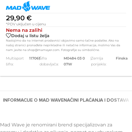
29,90
€
*PDV uključen u cijenu
Nema na zalihi
Dodaj u listu želja
Nastojimo da na internet prodavnici objavimo samo tačne podatke. Ako na
našoj stranici pronađete neprikladne ili netačne informacije, molimo Vas da
nam javite na shop@mamayer.com. Fotografije su simbolične.
Multisport
117061
|
Šifra
M0484 03 0
|
Zemlja
Finska
šifra:
dobavljača:
07W
porijekla:
INFORMACIJE O MAD WAVE
NAČINI PLAĆANJA I DOSTAVA
Mad Wave je renomirani brend specijalizovan za