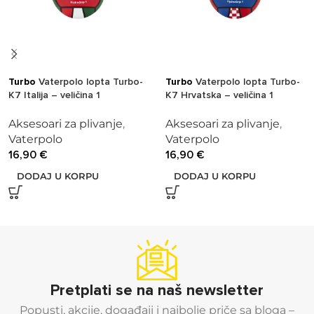
Turbo
Vaterpolo lopta Turbo-
Turbo
Vaterpolo lopta Turbo-
K7 Italija – veličina 1
K7 Hrvatska – veličina 1
crveno/bijela
crveno/bijela
Aksesoari za plivanje
,
Aksesoari za plivanje
,
Vaterpolo
Vaterpolo
16,90
€
16,90
€
DODAJ U KORPU
DODAJ U KORPU
Pretplati se na naš newsletter
Popusti, akcije, događaji i najbolje priče sa bloga –