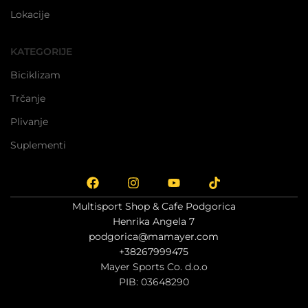
Lokacije
KATEGORIJE
Biciklizam
Trčanje
Plivanje
Suplementi
Multisport Shop & Cafe Podgorica
Henrika Angela 7
podgorica@mamayer.com
+38267999475
Mayer Sports Co. d.o.o
PIB: 03648290