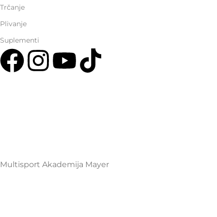
Trčanje
Plivanje
Suplementi
Multisport Shop & Cafe Podgorica
Henrika Angela 7
podgorica@mamayer.com
+38267999475
Mayer Sports Co. d.o.o
PIB: 03648290
Multisport Akademija Mayer