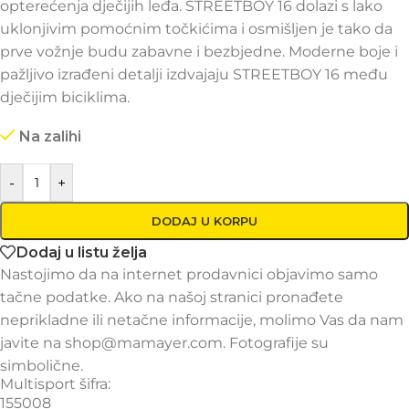
opterećenja dječijih leđa. STREETBOY 16 dolazi s lako
uklonjivim pomoćnim točkićima i osmišljen je tako da
prve vožnje budu zabavne i bezbjedne. Moderne boje i
pažljivo izrađeni detalji izdvajaju STREETBOY 16 među
dječijim biciklima.
Na zalihi
-
+
DODAJ U KORPU
Dodaj u listu želja
Nastojimo da na internet prodavnici objavimo samo
tačne podatke. Ako na našoj stranici pronađete
neprikladne ili netačne informacije, molimo Vas da nam
javite na shop@mamayer.com. Fotografije su
simbolične.
Multisport šifra:
155008