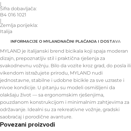
|
Šifra dobavljača:
B4 016 1021
|
Zemlja porijekla:
Italija
INFORMACIJE O MYLAND
NAČINI PLAĆANJA I DOSTAVA
MYLAND je italijanski brend bicikala koji spaja moderan
dizajn, prepoznatljiv stil i praktična rješenja za
svakodnevnu vožnju. Bilo da vozite kroz grad, do posla ili
vikendom istražujete prirodu, MYLAND nudi
jednostavne, stabilne i udobne bicikle za sve uzraste i
nivoe kondicije. U pitanju su modeli osmišljeni da
olakšaju život — sa ergonomskim rješenjima,
pouzdanom konstrukcijom i minimalnim zahtjevima za
održavanje. Idealni su za rekreativne vožnje, gradski
saobraćaj i porodične avanture.
Povezani proizvodi