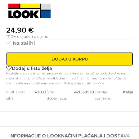
24,90
€
*PDV uključen u cijenu
Na zalihi
DODAJ U KORPU
Dodaj u listu želja
Nastojimo da na internet prodavnici objavimo samo tačne podatke. Ako na
našoj stranici pronađete neprikladne ili netačne informacije, molimo Vas da
nam javite na shop@mamayer.com. Fotografije su simbolične.
Multisport
142033
|
Šifra
421539530
|
Zemlja
Italija
šifra:
dobavljača:
porijekla:
INFORMACIJE O LOOK
NAČINI PLAĆANJA I DOSTAVA