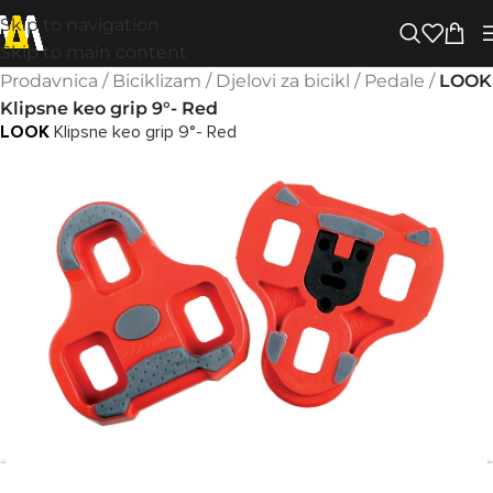
Skip to navigation
Skip to main content
Prodavnica
/
Biciklizam
/
Djelovi za bicikl
/
Pedale
/
LOOK
Klipsne keo grip 9°- Red
LOOK
Klipsne keo grip 9°- Red