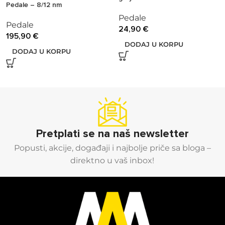
Pedale – 8/12 nm
Pedale
Pedale
24,90
€
195,90
€
DODAJ U KORPU
DODAJ U KORPU
Pretplati se na naš newsletter
Popusti, akcije, događaji i najbolje priče sa bloga –
direktno u vaš inbox!