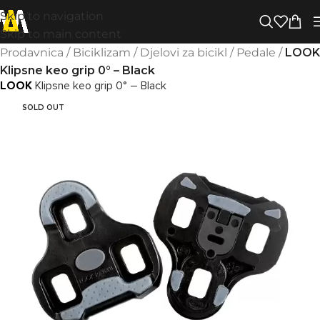
Skip to navigation
Skip to main content
Prodavnica
/
Biciklizam
/
Djelovi za bicikl
/
Pedale
/
LOOK
Klipsne keo grip 0° – Black
LOOK
Klipsne keo grip 0° – Black
SOLD OUT