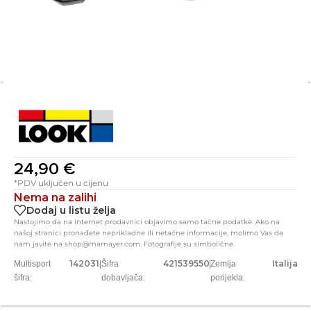
24,90
€
*PDV uključen u cijenu
Nema na zalihi
Dodaj u listu želja
Nastojimo da na internet prodavnici objavimo samo tačne podatke. Ako na
našoj stranici pronađete neprikladne ili netačne informacije, molimo Vas da
nam javite na shop@mamayer.com. Fotografije su simbolične.
142031
421539550
Italija
Multisport
|
Šifra
|
Zemlja
šifra:
dobavljača:
porijekla: