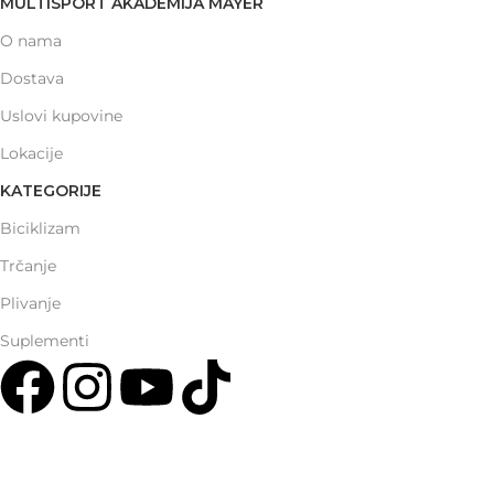
MULTISPORT AKADEMIJA MAYER
O nama
Dostava
Uslovi kupovine
Lokacije
KATEGORIJE
Biciklizam
Trčanje
Plivanje
Suplementi
Multisport Shop & Cafe Podgorica
Henrika Angela 7
podgorica@mamayer.com