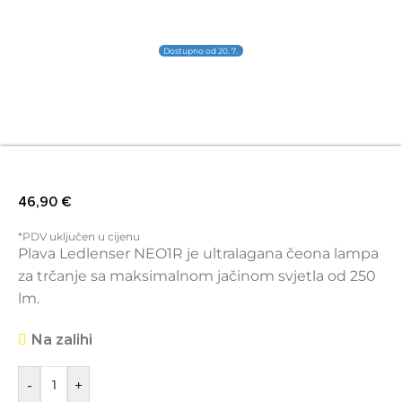
Dostupno od 20. 7.
46,90
€
*PDV uključen u cijenu
Plava Ledlenser NEO1R je ultralagana čeona lampa
za trčanje sa maksimalnom jačinom svjetla od 250
lm.
Na zalihi
-
+