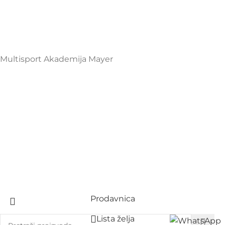
+38267999475
Mayer Sports Co. d.o.o
PIB: 03648290
Multisport Akademija Mayer
Prodavnica
Lista želja