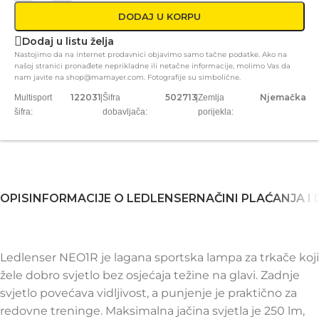
DODAJ U KORPU
Dodaj u listu želja
Nastojimo da na internet prodavnici objavimo samo tačne podatke. Ako na
našoj stranici pronađete neprikladne ili netačne informacije, molimo Vas da
nam javite na shop@mamayer.com. Fotografije su simbolične.
122031
502713
Njemačka
Multisport
|
Šifra
|
Zemlja
šifra:
dobavljača:
porijekla:
OPIS
INFORMACIJE O LEDLENSER
NAČINI PLAĆANJA I
Ledlenser NEO1R je lagana sportska lampa za trkače koji
žele dobro svjetlo bez osjećaja težine na glavi. Zadnje
svjetlo povećava vidljivost, a punjenje je praktično za
redovne treninge. Maksimalna jačina svjetla je 250 lm,