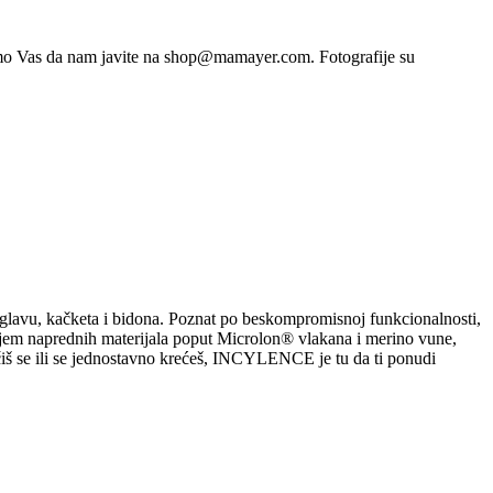
limo Vas da nam javite na shop@mamayer.com. Fotografije su
 glavu, kačketa i bidona. Poznat po beskompromisnoj funkcionalnosti,
enjem naprednih materijala poput Microlon® vlakana i merino vune,
mičiš se ili se jednostavno krećeš, INCYLENCE je tu da ti ponudi