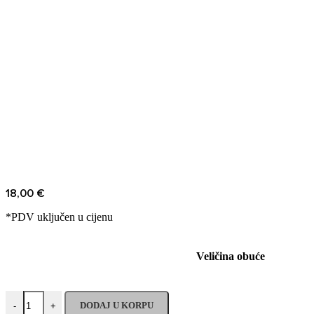
18,00
€
*PDV uključen u cijenu
Veličina obuće
DODAJ U KORPU
-
+