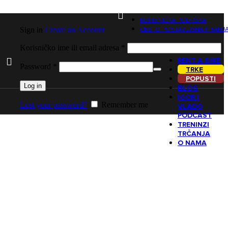
KORISNIČKA PODRŠKA
Sign in
Create an Account
ČESTO POSTAVLJENA PITANJ
Korisničko ime ili email adresa
*
RENT A BIKE
Password
*
TRKE
POPUSTI
Log in
BLOG
IGOR I
Lost your password?
Remember me
VLADO
PODCAST
TRENINZI
TRČANJA
O NAMA