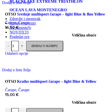
BLACKLAKE EXTREME TRIATHLON
Dodaj u listu želja
OCEAN LAVA MONTENEGRO
OTSO
Srednje multisport čarape – light Blue & fluo Yellow
Zdravlje i oporavak
Čarape
,
Čarape
Knjige i suveniri
16,50
€
Na popustu
%
NOVITETI
Veličina obuće
Pogledaj sve
DODAJ U KORPU
-
+
Odaberi opcije
Dodaj u listu želja
OTSO
Kratke multisport čarape – light Blue & Yellow
Čarape
,
Čarape
15,00
€
Veličina obuće