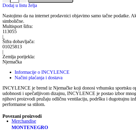
Dodaj u listu želja
Nastojimo da na internet prodavnici objavimo samo tačne podatke. Ak
simbolične.
Multisport šifra:
113055
|
Šifra dobavljača:
01025813
|
Zemlja porijekla:
Njemačka
Informacije o INCYLENCE
Načini plaćanja i dostava
INCYLENCE je brend iz Njemačke koji donosi vrhunsku sportsku opremu
udobnosti i upečatljivom dizajnu, INCYLENCE je postao izbor mnogih 
njihovi proizvodi pružaju odličnu ventilaciju, podršku i dugotrajnu iz
performanse sa stilom.
Povezani proizvodi
Merchandise
MONTENEGRO