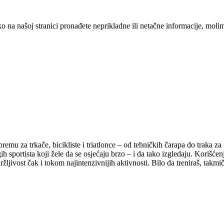
o na našoj stranici pronađete neprikladne ili netačne informacije, mo
 za trkače, bicikliste i triatlonce – od tehničkih čarapa do traka za
sportista koji žele da se osjećaju brzo – i da tako izgledaju. Korišć
držljivost čak i tokom najintenzivnijih aktivnosti. Bilo da treniraš, tak