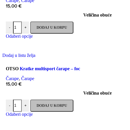
Čarape
,
Čarape
15,00
€
Veličina obuće
DODAJ U KORPU
-
+
Odaberi opcije
Dodaj u listu želja
OTSO
Kratke multisport čarape – foc
Čarape
,
Čarape
15,00
€
Veličina obuće
DODAJ U KORPU
-
+
Odaberi opcije