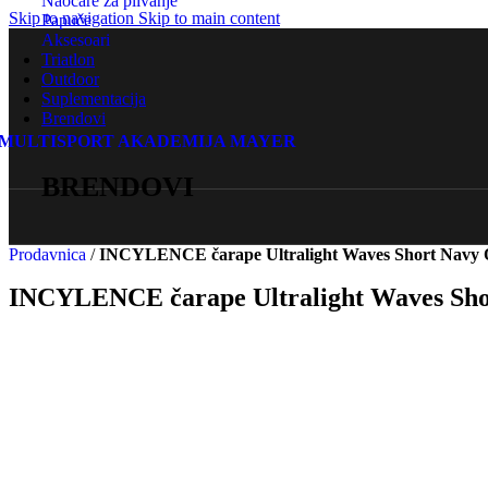
Naočare za plivanje
Skip to navigation
Skip to main content
Papuče
Aksesoari
Triatlon
Outdoor
Suplementacija
Brendovi
MULTISPORT AKADEMIJA MAYER
BRENDOVI
Prodavnica
/
INCYLENCE čarape Ultralight Waves Short Navy 
INCYLENCE
čarape Ultralight Waves Sh