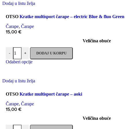
Dodaj u listu želja
OTSO
Kratke multisport čarape – electric Blue & fluo Green
Čarape
,
Čarape
15,00
€
Veličina obuće
DODAJ U KORPU
-
+
Odaberi opcije
Dodaj u listu želja
OTSO
Kratke multisport čarape – aoki
Čarape
,
Čarape
15,00
€
Veličina obuće