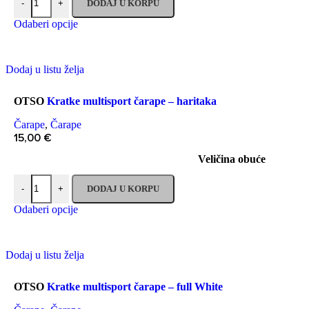
DODAJ U KORPU
-
+
Odaberi opcije
Dodaj u listu želja
OTSO
Kratke multisport čarape – haritaka
Čarape
,
Čarape
15,00
€
Veličina obuće
DODAJ U KORPU
-
+
Odaberi opcije
Dodaj u listu želja
OTSO
Kratke multisport čarape – full White