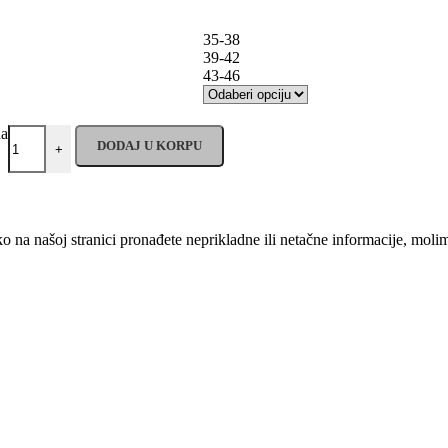
35-38
39-42
43-46
na
DODAJ U KORPU
+
o na našoj stranici pronađete neprikladne ili netačne informacije, mo