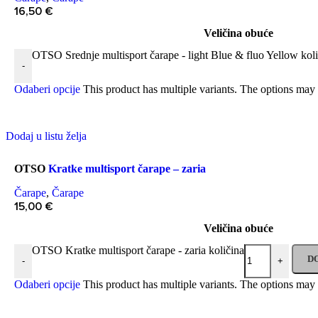
16,50
€
Veličina obuće
OTSO Srednje multisport čarape - light Blue & fluo Yellow koli
-
Odaberi opcije
This product has multiple variants. The options may
Dodaj u listu želja
OTSO
Kratke multisport čarape – zaria
Čarape
,
Čarape
15,00
€
Veličina obuće
OTSO Kratke multisport čarape - zaria količina
D
-
+
Odaberi opcije
This product has multiple variants. The options may