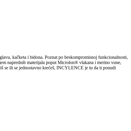
 glavu, kačketa i bidona. Poznat po beskompromisnoj funkcionalnosti,
enjem naprednih materijala poput Microlon® vlakana i merino vune,
mičiš se ili se jednostavno krećeš, INCYLENCE je tu da ti ponudi