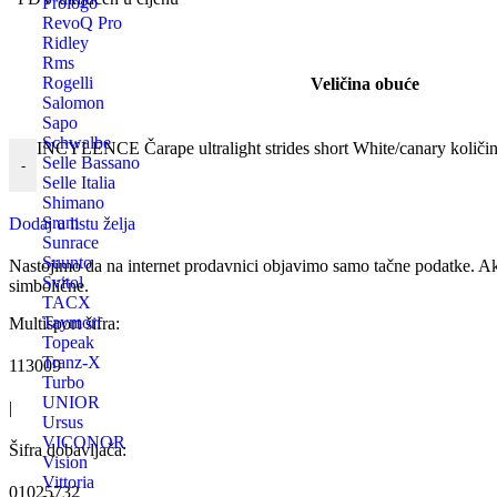
Prologo
RevoQ Pro
Ridley
Rms
Rogelli
Veličina obuće
Salomon
Sapo
Schwalbe
INCYLENCE Čarape ultralight strides short White/canary količi
Selle Bassano
-
Selle Italia
Shimano
Sram
Dodaj u listu želja
Sunrace
Suunto
Nastojimo da na internet prodavnici objavimo samo tačne podatke. Ak
Svitol
simbolične.
TACX
Taymori
Multisport šifra:
Topeak
Tranz-X
113009
Turbo
UNIOR
|
Ursus
VICONOR
Šifra dobavljača:
Vision
Vittoria
01025732