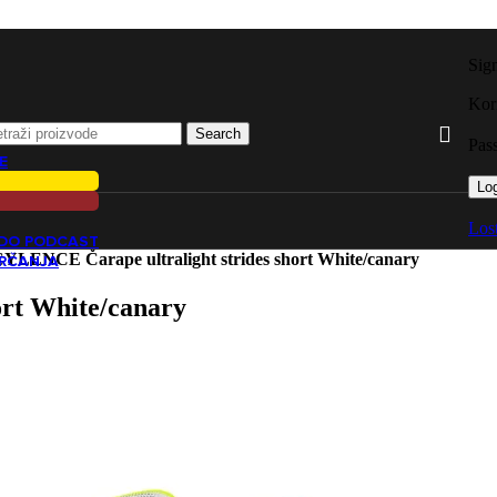
Sig
Kori
Search
Pas
E
Log
Los
ADO PODCAST
YLENCE Čarape ultralight strides short White/canary
TRČANJA
ort White/canary