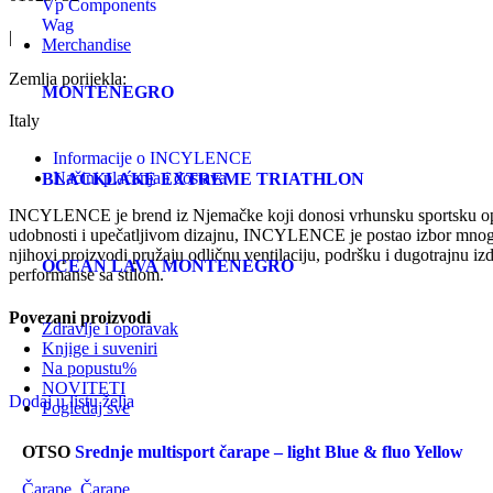
Vp Components
Wag
|
Merchandise
Zemlja porijekla:
MONTENEGRO
Italy
Informacije o INCYLENCE
Načini plaćanja i dostava
BLACKLAKE EXTREME TRIATHLON
INCYLENCE je brend iz Njemačke koji donosi vrhunsku sportsku opremu
udobnosti i upečatljivom dizajnu, INCYLENCE je postao izbor mnogih 
njihovi proizvodi pružaju odličnu ventilaciju, podršku i dugotrajnu iz
OCEAN LAVA MONTENEGRO
performanse sa stilom.
Povezani proizvodi
Zdravlje i oporavak
Knjige i suveniri
Na popustu
%
NOVITETI
Dodaj u listu želja
Pogledaj sve
OTSO
Srednje multisport čarape – light Blue & fluo Yellow
Čarape
,
Čarape