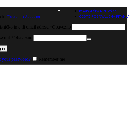
KORISNIČKA PODRŠKA
n in
Create an Account
ČESTO POSTAVLJENA PITANJ
sničko ime ili email adresa
*
Obavezno
sword
*
Obavezno
 in
t your password?
Remember me