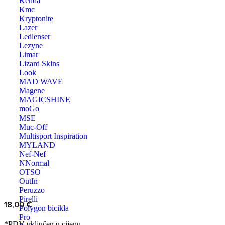
Kenda
Kmc
Kryptonite
Lazer
Ledlenser
Lezyne
Limar
Lizard Skins
Look
MAD WAVE
Magene
MAGICSHINE
moGo
MSE
Muc-Off
Multisport Inspiration
MYLAND
Nef-Nef
NNormal
OTSO
OutIn
Peruzzo
Pirelli
18,00
€
Polygon bicikla
Pro
*PDV uključen u cijenu