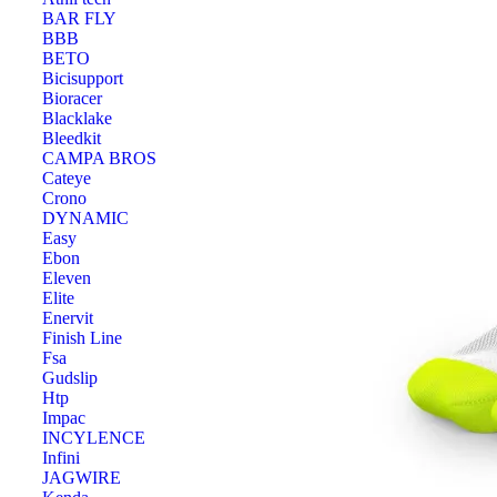
BAR FLY
BBB
BETO
Bicisupport
Bioracer
Blacklake
Bleedkit
CAMPA BROS
Cateye
Crono
DYNAMIC
Easy
Ebon
Eleven
Elite
Enervit
Finish Line
Fsa
Gudslip
Htp
Impac
INCYLENCE
Infini
JAGWIRE