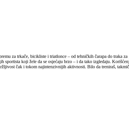
 za trkače, bicikliste i triatlonce – od tehničkih čarapa do traka za
sportista koji žele da se osjećaju brzo – i da tako izgledaju. Korišć
držljivost čak i tokom najintenzivnijih aktivnosti. Bilo da treniraš, tak