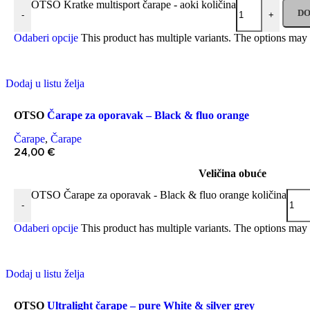
OTSO Kratke multisport čarape - aoki količina
DO
-
+
Odaberi opcije
This product has multiple variants. The options may
Dodaj u listu želja
OTSO
Čarape za oporavak – Black & fluo orange
Čarape
,
Čarape
24,00
€
Veličina obuće
OTSO Čarape za oporavak - Black & fluo orange količina
-
Odaberi opcije
This product has multiple variants. The options may
Dodaj u listu želja
OTSO
Ultralight čarape – pure White & silver grey