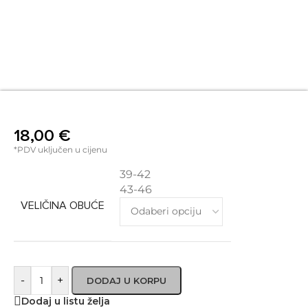
18,00
€
*PDV uključen u cijenu
39-42
43-46
VELIČINA OBUĆE
-
+
DODAJ U KORPU
Dodaj u listu želja