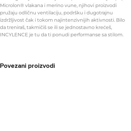
Microlon® vlakana i merino vune, njihovi proizvodi
pružaju odličnu ventilaciju, podršku i dugotrajnu
izdržljivost čak i tokom najintenzivnijih aktivnosti. Bilo
da treniraš, takmičiš se ili se jednostavno krećeš,
INCYLENCE je tu da ti ponudi performanse sa stilom.
Povezani proizvodi