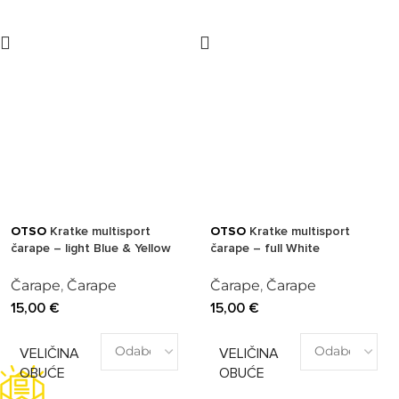
OTSO
Kratke multisport
OTSO
Kratke multisport
čarape – light Blue & Yellow
čarape – full White
Čarape
,
Čarape
Čarape
,
Čarape
15,00
€
15,00
€
VELIČINA
VELIČINA
OBUĆE
OBUĆE