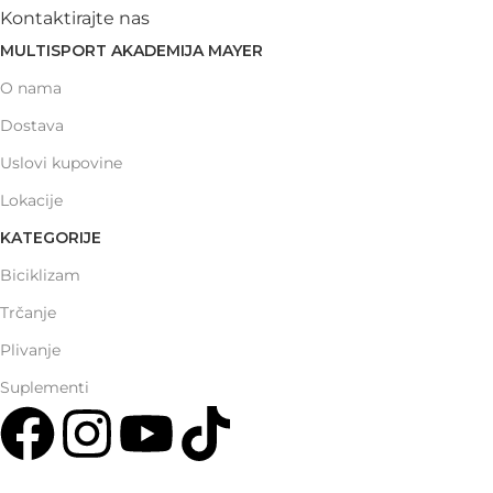
Kontaktirajte nas
MULTISPORT AKADEMIJA MAYER
O nama
Dostava
Uslovi kupovine
Lokacije
KATEGORIJE
Biciklizam
Trčanje
Plivanje
Suplementi
Multisport Shop & Cafe Podgorica