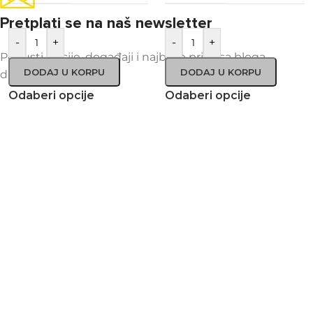
Pretplati se na naš newsletter
-
+
-
+
Popusti, akcije, događaji i najbolje priče sa bloga –
DODAJ U KORPU
DODAJ U KORPU
direktno u vaš inbox!
Odaberi opcije
Odaberi opcije