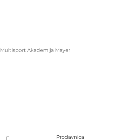
Henrika Angela 7
podgorica@mamayer.com
+38267999475
Mayer Sports Co. d.o.o
PIB: 03648290
Multisport Akademija Mayer
Prodavnica