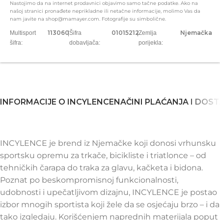
Nastojimo da na internet prodavnici objavimo samo tačne podatke. Ako na
našoj stranici pronađete neprikladne ili netačne informacije, molimo Vas da
nam javite na shop@mamayer.com. Fotografije su simbolične.
113060
01015212
Njemačka
Multisport
|
Šifra
|
Zemlja
šifra:
dobavljača:
porijekla:
INFORMACIJE O INCYLENCE
NAČINI PLAĆANJA I DOS
INCYLENCE je brend iz Njemačke koji donosi vrhunsku
sportsku opremu za trkače, bicikliste i triatlonce – od
tehničkih čarapa do traka za glavu, kačketa i bidona.
Poznat po beskompromisnoj funkcionalnosti,
udobnosti i upečatljivom dizajnu, INCYLENCE je postao
izbor mnogih sportista koji žele da se osjećaju brzo – i da
tako izgledaju. Korišćenjem naprednih materijala poput