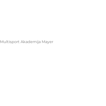
Multisport Shop & Cafe Podgorica
Henrika Angela 7
podgorica@mamayer.com
+38267999475
Mayer Sports Co. d.o.o
PIB: 03648290
Multisport Akademija Mayer