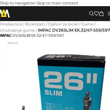
Skip to navigation
Skip to main content
Prodavnica
/
Biciklizam
/
Djelovi za bicikl
/
Gume
/
Unutrašnje gume
/
IMPAC DV26SLIM EK,32/47-559/597
IMPAC
DV26SLIM EK,32/47-559/597
Sold out