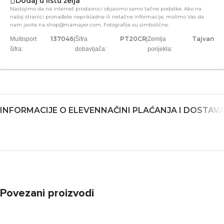
Dodaj u listu želja
Nastojimo da na internet prodavnici objavimo samo tačne podatke. Ako na
našoj stranici pronađete neprikladne ili netačne informacije, molimo Vas da
nam javite na shop@mamayer.com. Fotografije su simbolične.
137046
PT20CR
Tajvan
Multisport
|
Šifra
|
Zemlja
šifra:
dobavljača:
porijekla:
INFORMACIJE O ELEVEN
NAČINI PLAĆANJA I DOSTAV
Povezani proizvodi