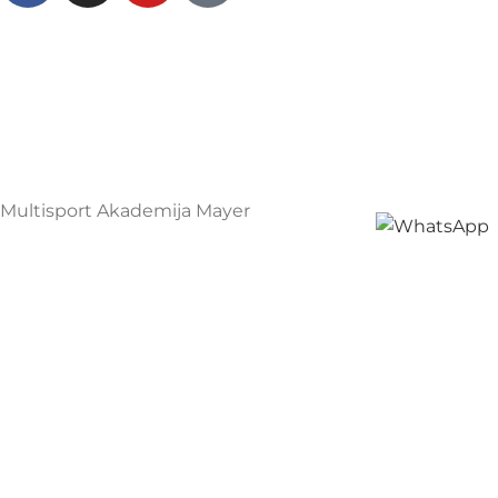
Multisport Shop & Cafe Podgorica
Henrika Angela 7
podgorica@mamayer.com
+38267999475
Mayer Sports Co. d.o.o
PIB: 03648290
Multisport Akademija Mayer