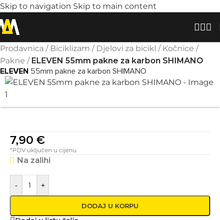
Skip to navigation
Skip to main content
Prodavnica
/
Biciklizam
/
Djelovi za bicikl
/
Kočnice
/
Pakne
/
ELEVEN 55mm pakne za karbon SHIMANO
ELEVEN
55mm pakne za karbon SHIMANO
7,90
€
*PDV uključen u cijenu
Na zalihi
-
+
DODAJ U KORPU