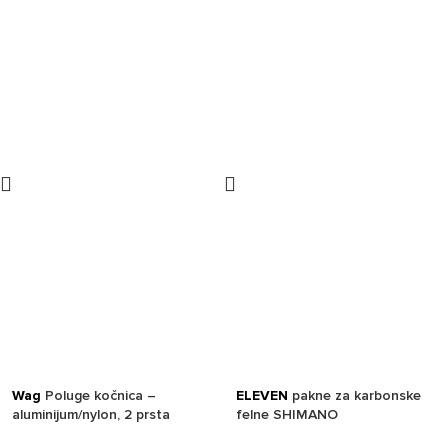
Wag
Poluge kočnica –
ELEVEN
pakne za karbonske
aluminijum/nylon, 2 prsta
felne SHIMANO