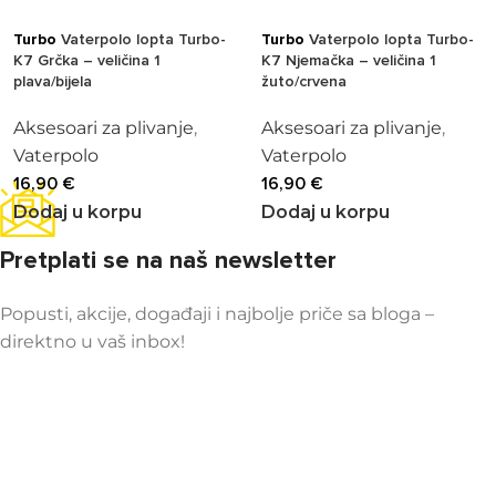
Turbo
Vaterpolo lopta Turbo-
Turbo
Vaterpolo lopta Turbo-
K7 Grčka – veličina 1
K7 Njemačka – veličina 1
plava/bijela
žuto/crvena
Aksesoari za plivanje
,
Aksesoari za plivanje
,
Vaterpolo
Vaterpolo
16,90
€
16,90
€
Dodaj u korpu
Dodaj u korpu
Pretplati se na naš newsletter
Popusti, akcije, događaji i najbolje priče sa bloga –
direktno u vaš inbox!