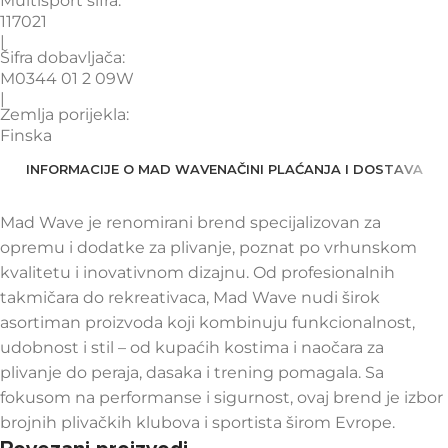
Multisport šifra:
117021
|
Šifra dobavljača:
M0344 01 2 09W
|
Zemlja porijekla:
Finska
INFORMACIJE O MAD WAVE
NAČINI PLAĆANJA I DOSTAVA
Mad Wave je renomirani brend specijalizovan za
opremu i dodatke za plivanje, poznat po vrhunskom
kvalitetu i inovativnom dizajnu. Od profesionalnih
takmičara do rekreativaca, Mad Wave nudi širok
asortiman proizvoda koji kombinuju funkcionalnost,
udobnost i stil – od kupaćih kostima i naočara za
plivanje do peraja, dasaka i trening pomagala. Sa
fokusom na performanse i sigurnost, ovaj brend je izbor
brojnih plivačkih klubova i sportista širom Evrope.