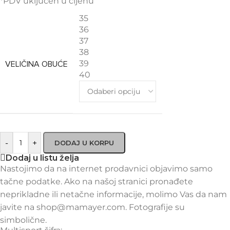
*PDV uključen u cijenu
35
36
37
38
39
VELIČINA OBUĆE
40
-
+
DODAJ U KORPU
Dodaj u listu želja
Nastojimo da na internet prodavnici objavimo samo
tačne podatke. Ako na našoj stranici pronađete
neprikladne ili netačne informacije, molimo Vas da nam
javite na shop@mamayer.com. Fotografije su
simbolične.