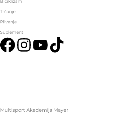
Biciklizam
Trčanje
Plivanje
Suplementi
Multisport Shop & Cafe Podgorica
Henrika Angela 7
podgorica@mamayer.com
+38267999475
Mayer Sports Co. d.o.o
PIB: 03648290
Multisport Akademija Mayer