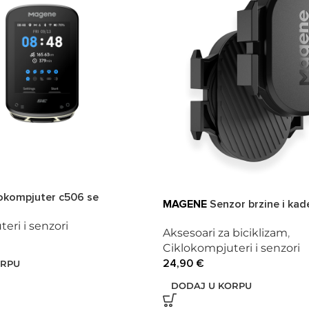
okompjuter c506 se
MAGENE
Senzor brzine i kad
eri i senzori
Aksesoari za biciklizam
,
Ciklokompjuteri i senzori
24,90
€
ORPU
DODAJ U KORPU