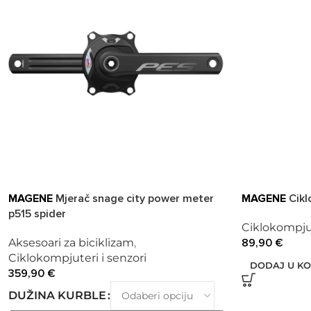
MAGENE
Mjerač snage city power meter
MAGENE
Cikl
p515 spider
Ciklokompjut
Aksesoari za biciklizam
,
89,90
€
Ciklokompjuteri i senzori
DODAJ U K
359,90
€
DUŽINA KURBLE