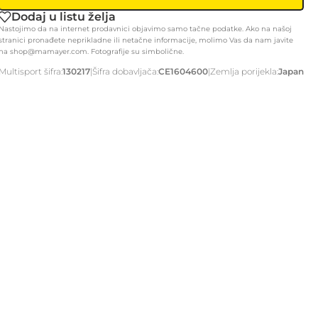
Pak tregeri i korpe
Dodaj u listu želja
Pumpe
Nastojimo da na internet prodavnici objavimo samo tačne podatke. Ako na našoj
Svijetla
stranici pronađete neprikladne ili netačne informacije, molimo Vas da nam javite
na shop@mamayer.com. Fotografije su simbolične.
Torbe
Multisport šifra:
130217
|
Šifra dobavljača:
CE1604600
|
Zemlja porijekla:
Japan
Zvonce