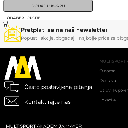
DODAJ U KORPU
ODABERI OPCIJE
Pretplati se na naš newsletter
Popusti, akcije, događaji i najbolje priče sa blo
MULTISPORT 
O nama
Dostava
Često postavljena pitanja
Uslovi kupovi
Lokacije
Kontaktirajte nas
MULTISPORT AKADEMIJA MAYER