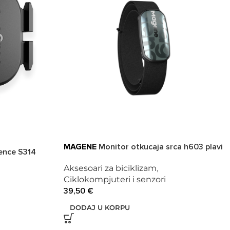
MAGENE
Monitor otkucaja srca h603 plavi
ence S314
Aksesoari za biciklizam
,
Ciklokompjuteri i senzori
39,50
€
DODAJ U KORPU