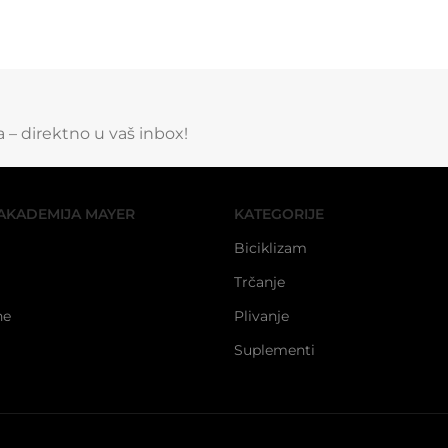
ga – direktno u vaš inbox!
AKADEMIJA MAYER
KATEGORIJE
Biciklizam
Trčanje
ne
Plivanje
Suplementi