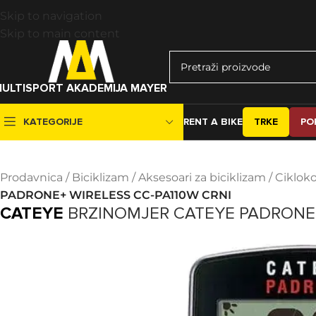
Skip to navigation
Skip to main content
ULTISPORT AKADEMIJA MAYER
KATEGORIJE
RENT A BIKE
TRKE
PO
Prodavnica
/
Biciklizam
/
Aksesoari za biciklizam
/
Cikloko
BICIKLI
DJELOVI ZA 
City
Gume
PADRONE+ WIRELESS CC-PA110W CRNI
CATEYE
BRZINOMJER CATEYE PADRONE+
MTB
Kočnice
Gravel
Lanci i lančan
All-road
Mjenjači
Road
Pedale
E-bike
Pogoni i oso
BMX
Ručice mjenj