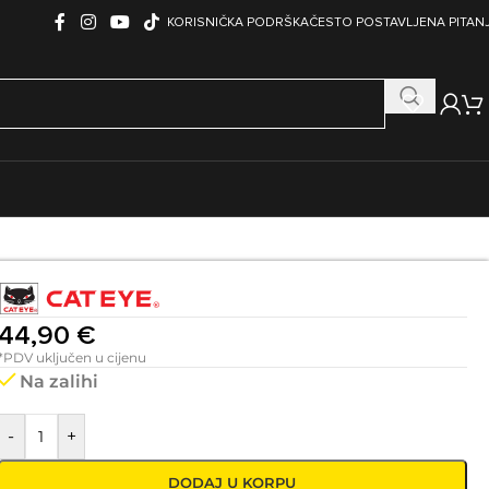
KORISNIČKA PODRŠKA
ČESTO POSTAVLJENA PITAN
LIZAM
AKSESOARI
Alati i održavanje
Bidoni
44,90
€
Nosači bidona
*PDV uključen u cijenu
Na zalihi
Bike lock
Ciklokompjuteri i senzori
-
+
Nogice i pomoćni točkići
Nosači bicikla
DODAJ U KORPU