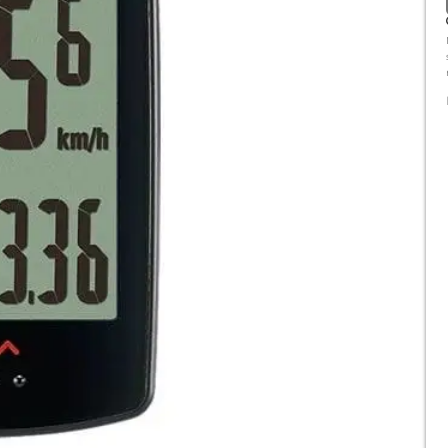
 volana
Čarape
Sprinterice
Ostala oprema
Off Road
 (lule)