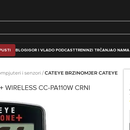
PUSTI
BLOG
IGOR I VLADO PODCAST
TRENINZI TRČANJA
O NAMA
mpjuteri i senzori
/
CATEYE BRZINOMJER CATEYE
BICIKL
ODJEĆA I OBUĆA ZA BICIK
Dresovi
 WIRELESS CC-PA110W CRNI
Jakne
ici
Kacige
Naočare
Prsluci
vine
Rukavice
ača
Šortsevi