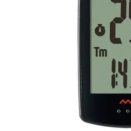
Za djecu
Ručke i trake
Ridley bicikla po porudžbini
Sajle i bužiri
Sjedišta
Točkovi
Volani
Šticne
Nosači volana