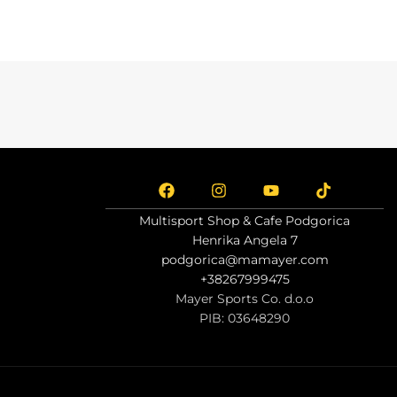
Multisport Shop & Cafe Podgorica
Henrika Angela 7
podgorica@mamayer.com
+38267999475
Mayer Sports Co. d.o.o
PIB: 03648290