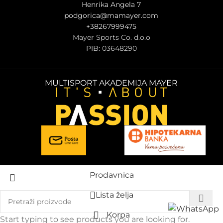
Henrika Angela 7
podgorica@mamayer.com
+38267999475
Mayer Sports Co. d.o.o
PIB: 03648290
MULTISPORT AKADEMIJA MAYER
Prodavnica
Lista želja
Korpa
Start typing to see products you are looking for.