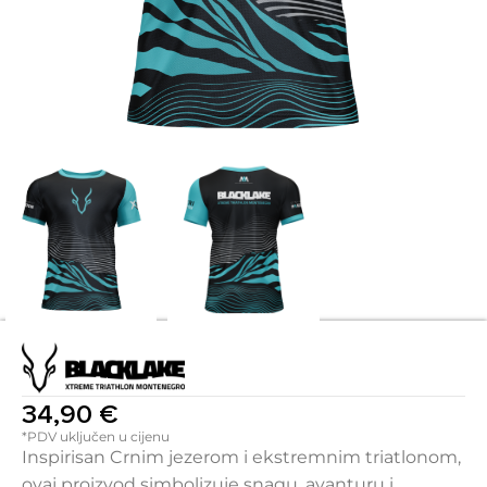
34,90
€
*PDV uključen u cijenu
Inspirisan Crnim jezerom i ekstremnim triatlonom,
ovaj proizvod simbolizuje snagu, avanturu i