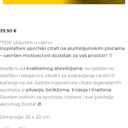
39,90
€
*PDV uključen u cijenu
Inspirativni sportski citati na aluminijumskim pločama
– savršen motivacioni dodatak za vaš prostor!
🏅
Izrađeni od
kvalitetnog aluminijuma
, ovi posteri su
izdržljivi i elegantni, idealni za postavljanje na sto ili
kačenje na zid. Sadrže inspirativne citate legendarnih
sportista iz
plivanja, biciklizma, trčanja i triatlona
.
Savršen poklon za sportiste, trenere i sve ljubitelje
aktivnog života! 🎁
Dimenzije: 30 x 20 cm