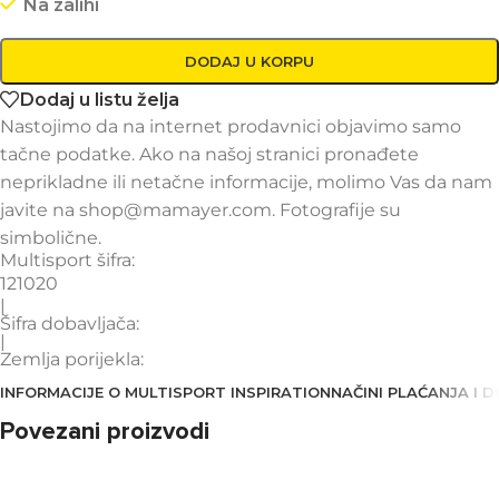
Na zalihi
DODAJ U KORPU
Dodaj u listu želja
Nastojimo da na internet prodavnici objavimo samo
tačne podatke. Ako na našoj stranici pronađete
neprikladne ili netačne informacije, molimo Vas da nam
javite na shop@mamayer.com. Fotografije su
simbolične.
Multisport šifra:
121020
|
Šifra dobavljača:
|
Zemlja porijekla:
INFORMACIJE O MULTISPORT INSPIRATION
NAČINI PLAĆANJA I 
Povezani proizvodi