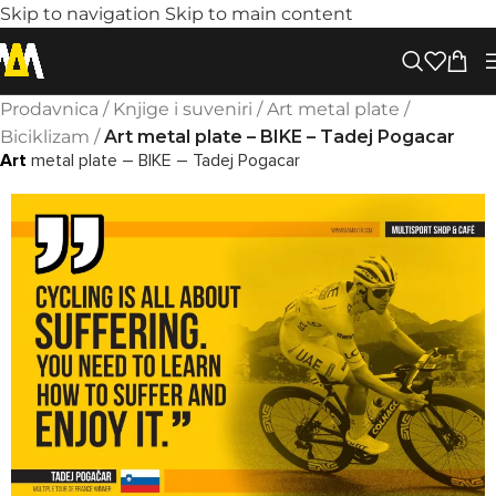
Skip to navigation
Skip to main content
Prodavnica
/
Knjige i suveniri
/
Art metal plate
/
Biciklizam
/
Art metal plate – BIKE – Tadej Pogacar
Art
metal plate – BIKE – Tadej Pogacar