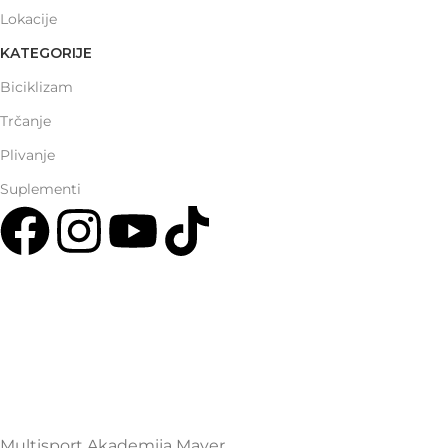
Lokacije
KATEGORIJE
Biciklizam
Trčanje
Plivanje
Suplementi
Multisport Shop & Cafe Podgorica
Henrika Angela 7
podgorica@mamayer.com
+38267999475
Mayer Sports Co. d.o.o
PIB: 03648290
Multisport Akademija Mayer