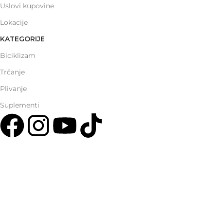
Uslovi kupovine
Lokacije
KATEGORIJE
Biciklizam
Trčanje
Plivanje
Suplementi
Multisport Shop & Cafe Podgorica
Henrika Angela 7
podgorica@mamayer.com
+38267999475
Mayer Sports Co. d.o.o
PIB: 03648290