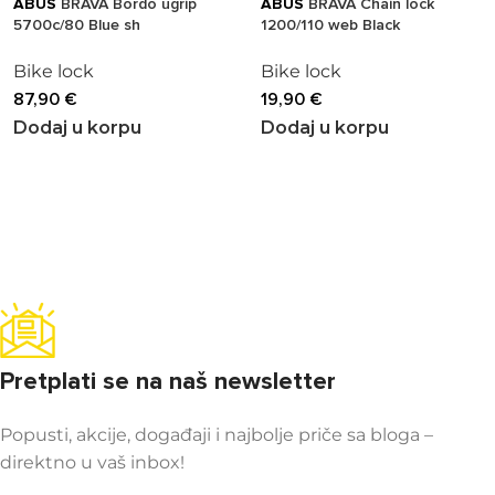
ABUS
BRAVA Bordo ugrip
ABUS
BRAVA Chain lock
5700c/80 Blue sh
1200/110 web Black
Bike lock
Bike lock
87,90
€
19,90
€
Dodaj u korpu
Dodaj u korpu
Pretplati se na naš newsletter
Popusti, akcije, događaji i najbolje priče sa bloga –
direktno u vaš inbox!