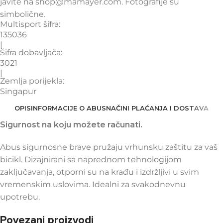
javite na shop@mamayer.com. Fotografije su
simbolične.
Multisport šifra:
135036
|
Šifra dobavljača:
3021
|
Zemlja porijekla:
Singapur
OPIS
INFORMACIJE O ABUS
NAČINI PLAĆANJA I DOSTAVA
Sigurnost na koju možete računati.
Abus sigurnosne brave pružaju vrhunsku zaštitu za vaš
bicikl. Dizajnirani sa naprednom tehnologijom
zaključavanja, otporni su na krađu i izdržljivi u svim
vremenskim uslovima. Idealni za svakodnevnu
upotrebu.
Povezani proizvodi