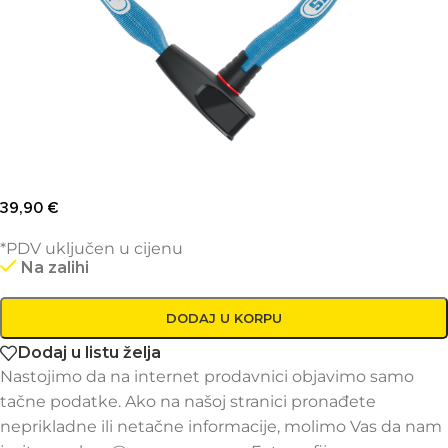
39,90
€
*PDV uključen u cijenu
Na zalihi
DODAJ U KORPU
Dodaj u listu želja
Nastojimo da na internet prodavnici objavimo samo
tačne podatke. Ako na našoj stranici pronađete
neprikladne ili netačne informacije, molimo Vas da nam