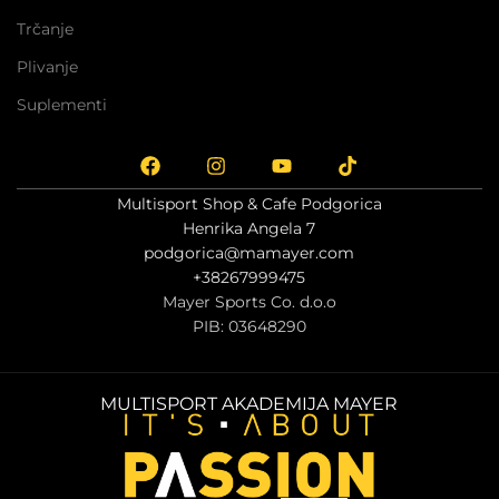
Trčanje
Plivanje
Suplementi
Multisport Shop & Cafe Podgorica
Henrika Angela 7
podgorica@mamayer.com
+38267999475
Mayer Sports Co. d.o.o
PIB: 03648290
MULTISPORT AKADEMIJA MAYER