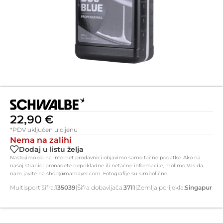
22,90
€
*PDV uključen u cijenu
Nema na zalihi
Dodaj u listu želja
Nastojimo da na internet prodavnici objavimo samo tačne podatke. Ako na
našoj stranici pronađete neprikladne ili netačne informacije, molimo Vas da
nam javite na shop@mamayer.com. Fotografije su simbolične.
Multisport šifra:
135039
|
Šifra dobavljača:
3711
|
Zemlja porijekla:
Singapur