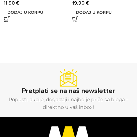
11,90
€
19,90
€
DODAJ U KORPU
DODAJ U KORPU
Pretplati se na naš newsletter
Popusti, akcije, događaji i najbolje priče sa bloga –
direktno u vaš inbox!