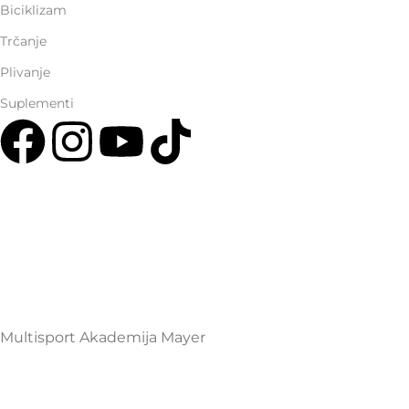
Biciklizam
Trčanje
Plivanje
Suplementi
Multisport Shop & Cafe Podgorica
Henrika Angela 7
podgorica@mamayer.com
+38267999475
Mayer Sports Co. d.o.o
PIB: 03648290
Multisport Akademija Mayer